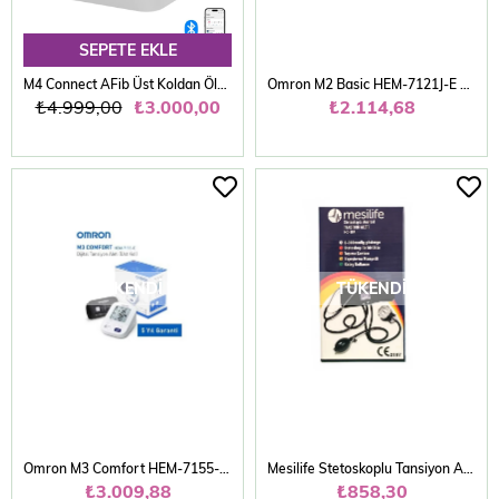
SEPETE EKLE
M4 Connect AFib Üst Koldan Ölçer Dijital Tansiyon Aleti
Omron M2 Basic HEM-7121J-E Koldan Ölçer Tansiyon Aleti
₺4.999,00
₺3.000,00
₺2.114,68
TÜKENDI
TÜKENDI
Omron M3 Comfort HEM-7155-E Koldan Ölçer Tansiyon Aleti
Mesilife Stetoskoplu Tansiyon Aleti MC-50A
₺3.009,88
₺858,30