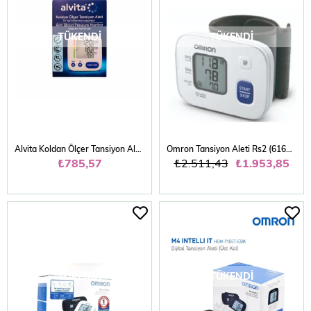
TÜKENDI
TÜKENDI
Alvita Koldan Ölçer Tansiyon Aleti
Omron Tansiyon Aleti Rs2 (6161-e) Bilekten
₺785,57
₺2.511,43
₺1.953,85
TÜKENDI
TÜKENDI