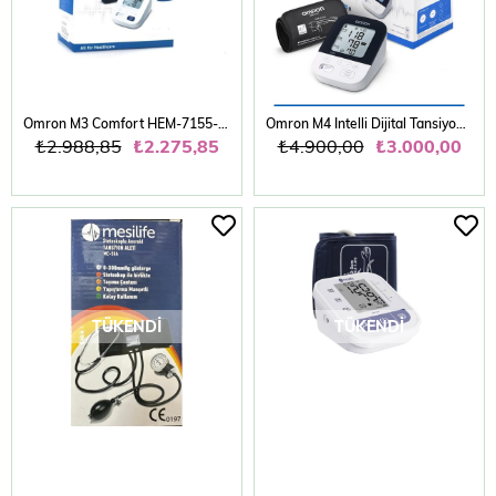
Omron M3 Comfort HEM-7155-E Üst Koldan Ölçer Tansi
Omron M4 Intelli Dijital Tansiyon Aleti
₺2.988,85
₺2.275,85
₺4.900,00
₺3.000,00
TÜKENDI
TÜKENDI