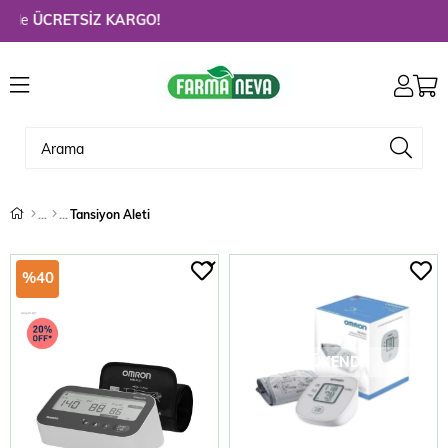
CRETSİZ KARGO!
Tansiyon Aleti
%40
TÜKENDI