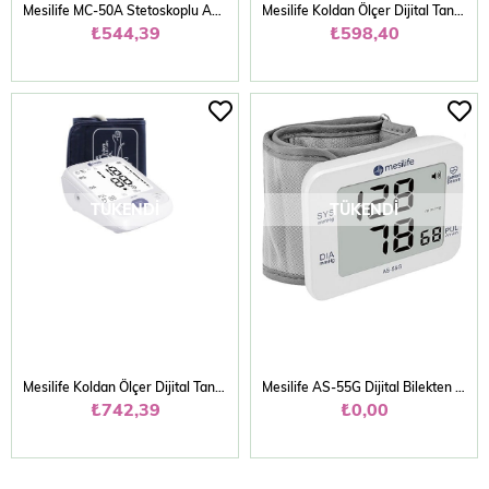
Mesilife MC-50A Stetoskoplu Aneroid Tansiyon Aleti
Mesilife Koldan Ölçer Dijital Tansiyon Aleti Arm-30E+ Geniş Manşetli
₺544,39
₺598,40
TÜKENDI
TÜKENDI
Mesilife Koldan Ölçer Dijital Tansiyon Aleti Arm-30G2 Geniş Manşetli Geniş Ekran
Mesilife AS-55G Dijital Bilekten Ölçer Konuşan Tansiyon Aleti
₺742,39
₺0,00