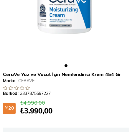
CeraVe Yüz ve Vucut İçin Nemlendirici Krem 454 Gr
Marka
:
CERAVE
Barkod
:
3337875597227
₺4.990,00
20
%
₺3.990,00
İndirim