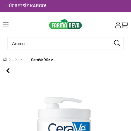
de
ÜCRETSİZ KARGO!
CeraVe Yüz ve Vucut İçin Nemlendirici Krem 454 Gr