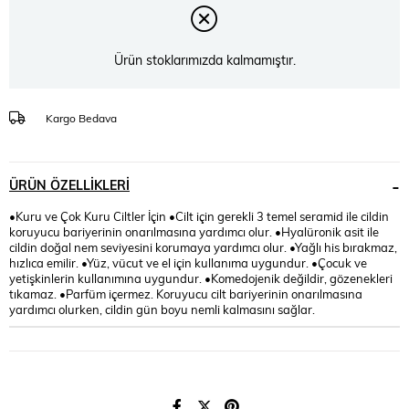
Ürün stoklarımızda kalmamıştır.
Kargo Bedava
ÜRÜN ÖZELLIKLERI
•Kuru ve Çok Kuru Ciltler İçin •Cilt için gerekli 3 temel seramid ile cildin
koruyucu bariyerinin onarılmasına yardımcı olur. •Hyalüronik asit ile
cildin doğal nem seviyesini korumaya yardımcı olur. •Yağlı his bırakmaz,
hızlıca emilir. •Yüz, vücut ve el için kullanıma uygundur. •Çocuk ve
yetişkinlerin kullanımına uygundur. •Komedojenik değildir, gözenekleri
tıkamaz. •Parfüm içermez. Koruyucu cilt bariyerinin onarılmasına
yardımcı olurken, cildin gün boyu nemli kalmasını sağlar.