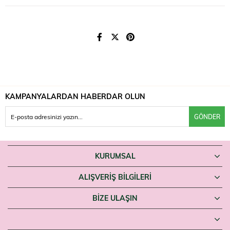
Uyarılar
Alkol içerir; ateş ve ısı kaynaklarından uzak tutun. Yalnızca harici
kullanım içindir. Gözle ve tahriş olmuş ciltle temasından kaçının; temas
hâlinde bol suyla durulayın. Çocukların erişemeyeceği yerde saklayın.
Ferah, yeşil çay kokulu bir kolonya sevenler Rebul Green Tea'yı
Farmaneva'da bulabilir.
KAMPANYALARDAN HABERDAR OLUN
GÖNDER
KURUMSAL
ALIŞVERİŞ BİLGİLERİ
BIZE ULAŞIN