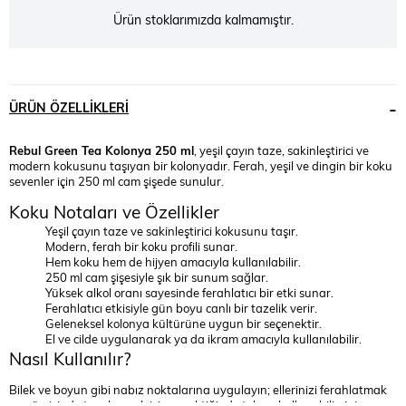
Ürün stoklarımızda kalmamıştır.
ÜRÜN ÖZELLIKLERI
Rebul Green Tea Kolonya 250 ml
, yeşil çayın taze, sakinleştirici ve
modern kokusunu taşıyan bir kolonyadır. Ferah, yeşil ve dingin bir koku
sevenler için 250 ml cam şişede sunulur.
Koku Notaları ve Özellikler
Yeşil çayın taze ve sakinleştirici kokusunu taşır.
Modern, ferah bir koku profili sunar.
Hem koku hem de hijyen amacıyla kullanılabilir.
250 ml cam şişesiyle şık bir sunum sağlar.
Yüksek alkol oranı sayesinde ferahlatıcı bir etki sunar.
Ferahlatıcı etkisiyle gün boyu canlı bir tazelik verir.
Geleneksel kolonya kültürüne uygun bir seçenektir.
El ve cilde uygulanarak ya da ikram amacıyla kullanılabilir.
Nasıl Kullanılır?
Bilek ve boyun gibi nabız noktalarına uygulayın; ellerinizi ferahlatmak
ve gün içinde tazelenmek için gerektiğinde tekrar kullanabilirsiniz.