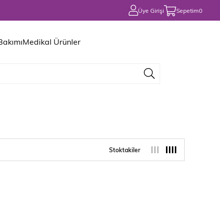
Üye Girişi
Sepetim
0
 Bakımı
Medikal Ürünler
Stoktakiler