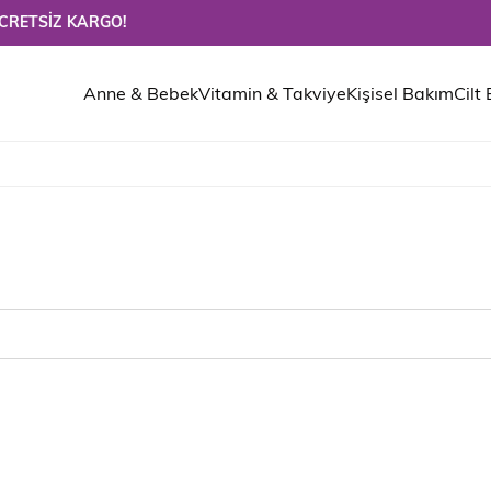
Z KARGO!
Anne & Bebek
Vitamin & Takviye
Kişisel Bakım
Cilt