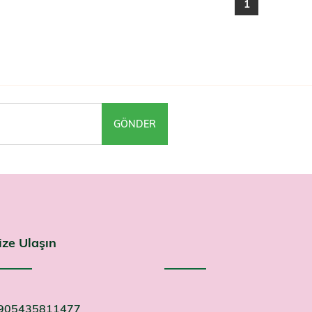
1
GÖNDER
ize Ulaşın
905435811477