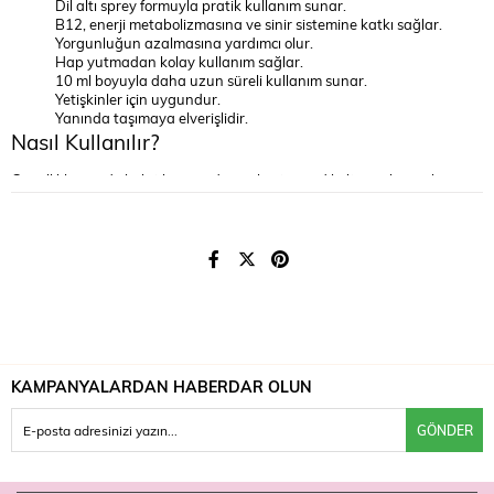
Dil altı sprey formuyla pratik kullanım sunar.
B12, enerji metabolizmasına ve sinir sistemine katkı sağlar.
Yorgunluğun azalmasına yardımcı olur.
Hap yutmadan kolay kullanım sağlar.
10 ml boyuyla daha uzun süreli kullanım sunar.
Yetişkinler için uygundur.
Yanında taşımaya elverişlidir.
Nasıl Kullanılır?
Genellikle günde belirtilen sayıda püskürtmeyi dil altına sıkın ve kısa
süre bekletip yutun. Kesin doz için ürün ambalajındaki talimatı izleyin.
Uyarılar
Takviye edici gıdadır, ilaç değildir; hastalıkların önlenmesi veya tedavisi
amacıyla kullanılamaz. Önerilen günlük dozu aşmayın. Hamilelik ve
emzirme döneminde, bir sağlık sorununuz varsa veya ilaç
kullanıyorsanız hekiminize danışın. Çocukların erişemeyeceği yerde
saklayın.
B12'yi dil altı sprey olarak daha uzun süre isteyenler Ocean Methyl B12
KAMPANYALARDAN HABERDAR OLUN
10 ml'yi Farmaneva'da bulabilir.
GÖNDER