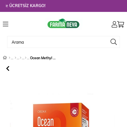
e
ÜCRETSİZ KARGO!
Ocean Methyl B12 Sprey 1000 mg 10 ml - Eski Ambalaj