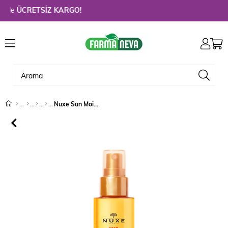
de
ÜCRETSİZ KARGO!
Nuxe Sun Moisturising Protective Milky Oil For Hair 100 ml