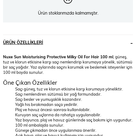
Ürün stoklarımızda kalmamıştır.
ÜRÜN ÖZELLIKLERI
Nuxe Sun Moisturising Protective Milky Oil For Hair 100 ml
, güneş,
tuz ve klorun etkisine karşı saçı nemlendirip korumaya yönelik, sütümsü
bir saç yağıdır. Yaz aylarında saçını korumak ve beslemek isteyenler için
100 ml boyda sunulur.
Öne Çıkan Özellikler
Saçı güneş, tuz ve klorun etkisine karşı korumaya yöneliktir.
Saçı nemlendiren sütümsü bir yağ formundadır.
Saçı besler ve yumuşaklık kazandırır.
Yağlı his bırakmadan saça yedirilir.
Plaj ve havuz öncesi-sonrası kullanılabilir.
Kuruyan saç uçlarına da rahatça uygulanabilir.
Yaz boyunca, plaj ve havuz günlerinde saç bakımı için uygundur.
100 ml ambalajda sunulur.
Güneşe çıkmadan önce uygulanması önerilir.
Açık hava, plaj ve havuz kullanımı için uygundur.