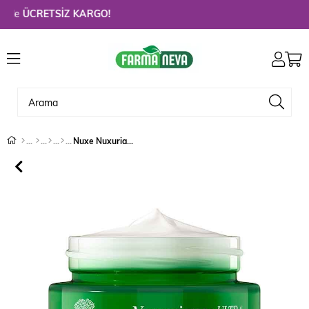
e
ÜCRETSİZ KARGO!
Nuxe Nuxuriance Ultra Anti Aging Rich Cream 50 ml