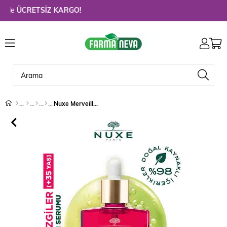
de
ÜCRETSİZ KARGO!
Nuxe Merveillance Lift Firming Activating Serum 30 ml