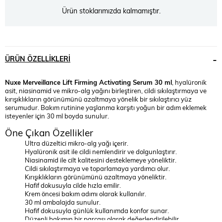
Ürün stoklarımızda kalmamıştır.
ÜRÜN ÖZELLIKLERI
Nuxe Merveillance Lift Firming Activating Serum 30 ml
, hyalüronik
asit, niasinamid ve mikro-alg yağını birleştiren, cildi sıkılaştırmaya ve
kırışıklıkların görünümünü azaltmaya yönelik bir sıkılaştırıcı yüz
serumudur. Bakım rutinine yaşlanma karşıtı yoğun bir adım eklemek
isteyenler için 30 ml boyda sunulur.
Öne Çıkan Özellikler
Ultra düzeltici mikro-alg yağı içerir.
Hyalüronik asit ile cildi nemlendirir ve dolgunlaştırır.
Niasinamid ile cilt kalitesini desteklemeye yöneliktir.
Cildi sıkılaştırmaya ve toparlamaya yardımcı olur.
Kırışıklıkların görünümünü azaltmaya yöneliktir.
Hafif dokusuyla cilde hızla emilir.
Krem öncesi bakım adımı olarak kullanılır.
30 ml ambalajda sunulur.
Hafif dokusuyla günlük kullanımda konfor sunar.
Düzenli bakımın bir parçası olarak değerlendirilebilir.