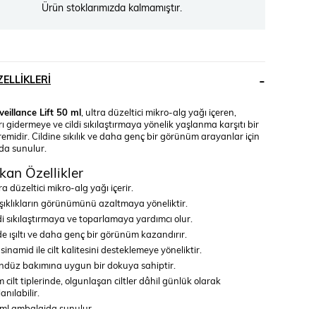
Ürün stoklarımızda kalmamıştır.
ELLIKLERI
eillance Lift 50 ml
, ultra düzeltici mikro-alg yağı içeren,
ları gidermeye ve cildi sıkılaştırmaya yönelik yaşlanma karşıtı bir
midir. Cildine sıkılık ve daha genç bir görünüm arayanlar için
da sunulur.
kan Özellikler
ra düzeltici mikro-alg yağı içerir.
ışıklıkların görünümünü azaltmaya yöneliktir.
di sıkılaştırmaya ve toparlamaya yardımcı olur.
de ışıltı ve daha genç bir görünüm kazandırır.
sinamid ile cilt kalitesini desteklemeye yöneliktir.
düz bakımına uygun bir dokuya sahiptir.
 cilt tiplerinde, olgunlaşan ciltler dâhil günlük olarak
lanılabilir.
ml ambalajda sunulur.