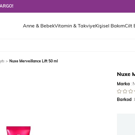
Anne & Bebek
Vitamin & Takviye
Kişisel Bakım
Cilt
ıtı
Nuxe Merveillance Lift 50 ml
Nuxe M
Marka
:
Barkod
: