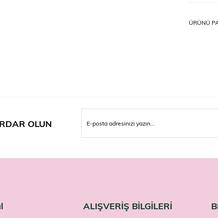
Cil
Cil
ÜRÜNÜ PA
Nasıl K
Temizlenm
nazikçe y
edin.
Uyarıl
Yalnızca h
bol suyla
Çocukları
RDAR OLUN
Cildine sı
Merveillan
l
ALIŞVERİŞ BİLGİLERİ
B