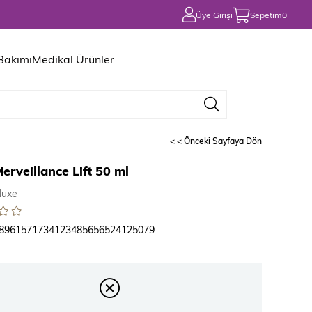
Üye Girişi
Sepetim
0
 Bakımı
Medikal Ürünler
< < Önceki Sayfaya Dön
erveillance Lift 50 ml
Nuxe
8961571734123485656524125079