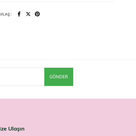
t bakım rutinine kolayca eklenir.
din ihtiyacına göre günlük olarak kullanılabilir.
YLAŞ :
ullanılır?
iş yüz ve boyna sabah ince bir tabaka hâlinde uygulayıp
edirin. Gündüz kullanımında ardından güneş koruyucu tercih
ar
arici kullanım içindir. Gözle temasından kaçının; temas hâlinde
 durulayın. Tahriş oluşması durumunda kullanımı bırakın.
n erişemeyeceği yerde saklayın.
GÖNDER
kılaştırıcı, yaşlanma karşıtı bir gündüz kremi arayanlar Nuxe
ce Lift'i Farmaneva'da bulabilir.
ize Ulaşın