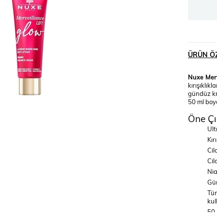
ÜRÜN ÖZ
Nuxe Merv
kırışıklık
gündüz kre
50 ml boy
Öne Çı
Ult
Kır
Cil
Cil
Nia
Gün
Tüm
kul
50 