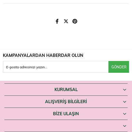
Genellikle öğünlerle birlikte günde 1-2 tablet, bir bardak su ile tüketilir.
Kesin doz için ürün ambalajındaki talimatı izleyin.
Uyarılar
Takviye edici gıdadır, ilaç değildir; hastalıkların önlenmesi veya tedavisi
amacıyla kullanılamaz. Önerilen günlük dozu aşmayın. Hamilelik ve
emzirme döneminde, bir sağlık sorununuz varsa veya ilaç
kullanıyorsanız hekiminize danışın. Çocukların erişemeyeceği yerde
saklayın.
KAMPANYALARDAN HABERDAR OLUN
Sindirimine enzim desteği arayanlar NBT Life Enzymlife Gold'u
Farmaneva'da bulabilir.
GÖNDER
KURUMSAL
ALIŞVERİŞ BİLGİLERİ
BIZE ULAŞIN