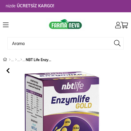
nizde
ÜCRETSİZ KARGO!
NBT Life Enzymlife Gold 60 Tablet