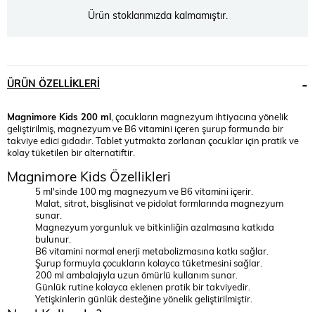
Ürün stoklarımızda kalmamıştır.
ÜRÜN ÖZELLIKLERI
Magnimore Kids 200 ml
, çocukların magnezyum ihtiyacına yönelik
geliştirilmiş, magnezyum ve B6 vitamini içeren şurup formunda bir
takviye edici gıdadır. Tablet yutmakta zorlanan çocuklar için pratik ve
kolay tüketilen bir alternatiftir.
Magnimore Kids Özellikleri
5 ml'sinde 100 mg magnezyum ve B6 vitamini içerir.
Malat, sitrat, bisglisinat ve pidolat formlarında magnezyum
sunar.
Magnezyum yorgunluk ve bitkinliğin azalmasına katkıda
bulunur.
B6 vitamini normal enerji metabolizmasına katkı sağlar.
Şurup formuyla çocukların kolayca tüketmesini sağlar.
200 ml ambalajıyla uzun ömürlü kullanım sunar.
Günlük rutine kolayca eklenen pratik bir takviyedir.
Yetişkinlerin günlük desteğine yönelik geliştirilmiştir.
Nasıl Kullanılır?