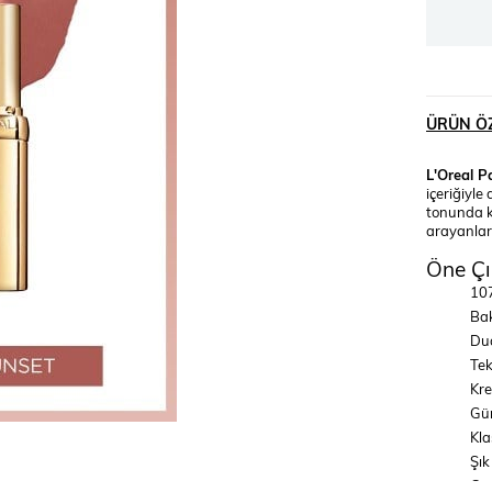
ÜRÜN ÖZ
L'Oreal P
içeriğiyl
tonunda kl
arayanlar 
Öne Çı
107
Bak
Dud
Tek
Kre
Gün
Kla
Şık
Gün