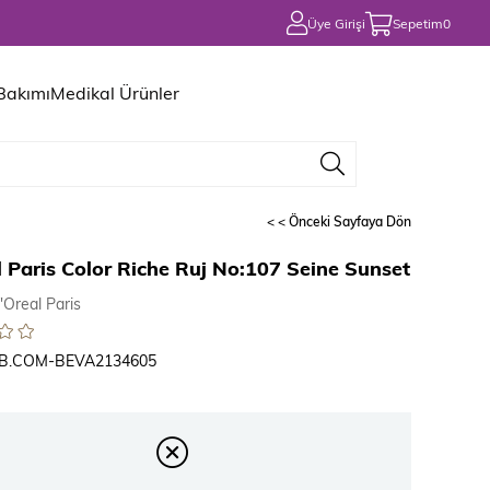
Üye Girişi
Sepetim
0
 Bakımı
Medikal Ürünler
< < Önceki Sayfaya Dön
l Paris Color Riche Ruj No:107 Seine Sunset
'Oreal Paris
B.COM-BEVA2134605