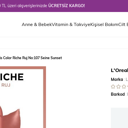
alışverişlerinizde
ÜCRETSİZ KARGO!
Anne & Bebek
Vitamin & Takviye
Kişisel Bakım
Cilt
is Color Riche Ruj No:107 Seine Sunset
L'Orea
Marka
:
L
Barkod
: