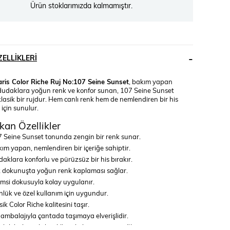
Ürün stoklarımızda kalmamıştır.
ELLIKLERI
aris Color Riche Ruj No:107 Seine Sunset
, bakım yapan
e dudaklara yoğun renk ve konfor sunan, 107 Seine Sunset
asik bir rujdur. Hem canlı renk hem de nemlendiren bir his
için sunulur.
kan Özellikler
 Seine Sunset tonunda zengin bir renk sunar.
ım yapan, nemlendiren bir içeriğe sahiptir.
aklara konforlu ve pürüzsüz bir his bırakır.
 dokunuşta yoğun renk kaplaması sağlar.
msi dokusuyla kolay uygulanır.
lük ve özel kullanım için uygundur.
sik Color Riche kalitesini taşır.
 ambalajıyla çantada taşımaya elverişlidir.
lük bakım alışkanlığına kolayca uyum sağlar.