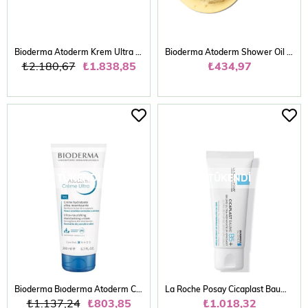
Bioderma Atoderm Krem Ultra 500 ml
Bioderma Atoderm Shower Oil Kuru Cilt Nemlendirici Besleyici Duş Yağı Niasinamid 100 ml
₺2.180,67
₺1.838,85
₺434,97
TÜKENDI
TÜKENDI
Bioderma Bıoderma Atoderm Creme Ultra 200 ml ( Yeni )
La Roche Posay Cicaplast Baume B5 40 Ml
₺1.137,24
₺803,85
₺1.018,32