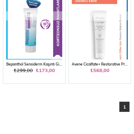
TÜKENDI
TÜKENDI
Bepanthol Sensiderm Kaşıntı Giderici Krem 20gr
Avene Cicalfate+ Restorative Protective Cream 40ml
₺299,00
₺173,00
₺568,00
1