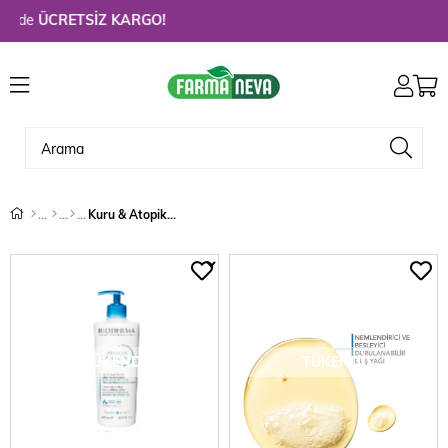
de
ÜCRETSİZ KARGO!
Kuru & Atopik Ciltler İçin Nemlendirici
TÜKENDI
TÜKENDI