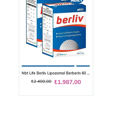
SEPETE EKLE
Nbt Life Berliv Lipozamal Berberin 60 Kapsül 2'li
₺1.987,00
₺2.400,00