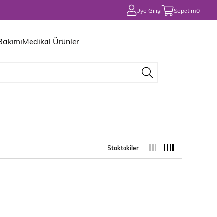
Üye Girişi
Sepetim
0
 Bakımı
Medikal Ürünler
Stoktakiler