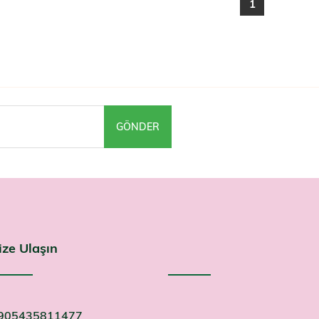
1
GÖNDER
ize Ulaşın
905435811477