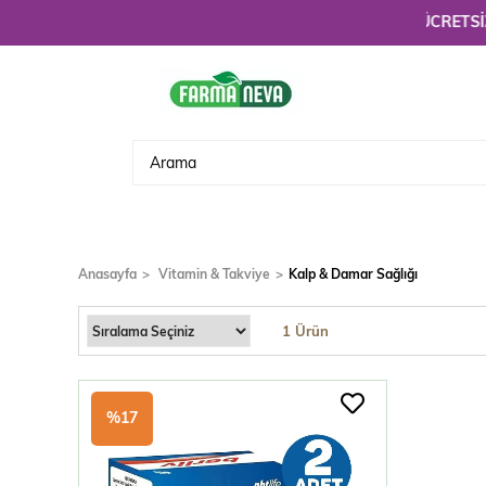
Hoşgeldiniz. 3900 TL üzeri alışverişlerinizde
ÜCRETSİZ KARG
Anasayfa
Vitamin & Takviye
Kalp & Damar Sağlığı
1 Ürün
%17