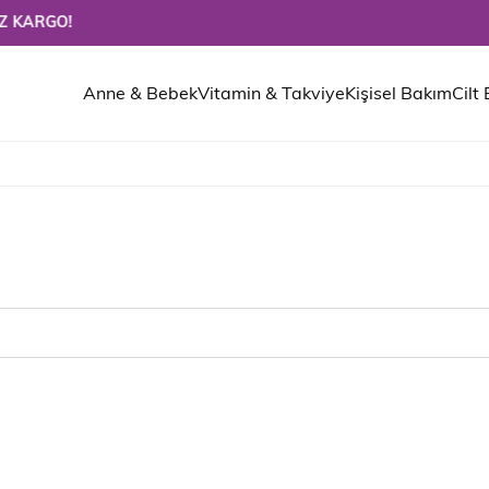
O!
Anne & Bebek
Vitamin & Takviye
Kişisel Bakım
Cilt