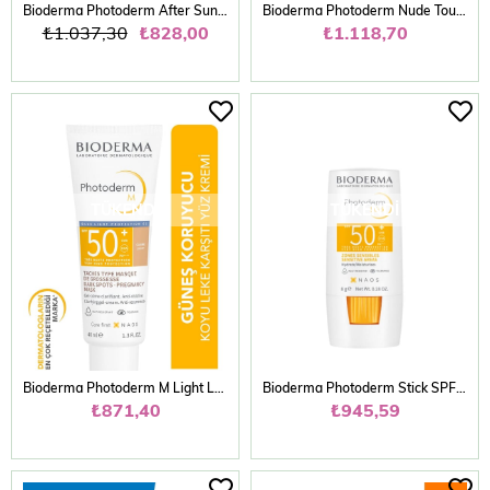
Bioderma Photoderm After Sun Gel-Cream Güneş Sonrası Nemlendirici, Yatıştırıcı Bakım Kremi 200 ml
Bioderma Photoderm Nude Touch SPF50+ Very Light Karma Yağlı Ciltler Kapatıcı Etkili Renkli Güneş Kremi 40 ml
₺1.037,30
₺828,00
₺1.118,70
TÜKENDI
TÜKENDI
Bioderma Photoderm M Light Lekeli Ciltler İçin SPF50+ 40 ml
Bioderma Photoderm Stick SPF50+ Göz Çevresi, Dudak, Hassas Bölgeler Yüksek Korumalı Stick Güneş Koruyucu 8 gr
₺871,40
₺945,59