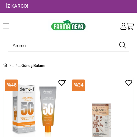
Hoşg
Güneş Bakımı
%46
%34