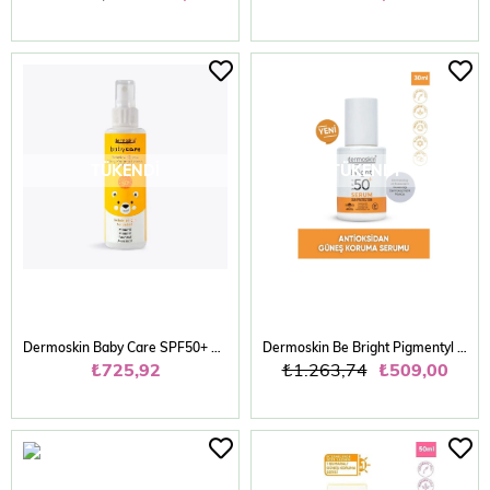
TÜKENDI
TÜKENDI
Dermoskin Baby Care SPF50+ Çocuk Güneş Koruma Losy
Dermoskin Be Bright Pigmentyl Güneş Kremi SPF50+ 75 ml - İkili Kofre
₺725,92
₺1.263,74
₺509,00