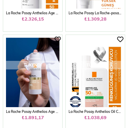
La Roche Posay Anthelios Age Correct SPF50+ Yaşlanma Karşıtı Yüz Güneş Kremi 50 ml
La Roche Posay La Roche-posay Anthelios Uvmune Oil Control Spf 50+ Yağlı Ciltler Için Yüz Güneş Kremi
₺2.326,15
₺1.309,28
TÜKENDI
TÜKENDI
La Roche Posay Anthelios Age Correct Spf50 Renkli Kapatıcı Özelliğe Sahip Yüz Güneş Kremi 50 ml
La Roche Posay Anthelios Oil Control Fluid SPF+50 Yağlı Ciltler için Akışkan Renkli Yüz Güneş Kremi
₺1.891,17
₺1.038,69