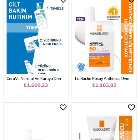
TÜKENDI
TÜKENDI
CeraVe Normal Ve Kuruya Dönük Ciltler Için Spf30 Güneş Korumalı Yüz Kremi 52ml
La Roche Posay Anthelios Uvmune Anti Dark Spots Fluid Koyu Leke Karşıtı Yüz Güneş Kremi SPF50+
₺1.600,23
₺1.163,80
TÜKENDI
TÜKENDI