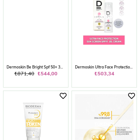
TÜKENDI
TÜKENDI
Dermoskin Be Bright Spf 50+ 33 ml Light Likit Fondöten
Dermoskin Ultra Face Protection Sun Gel Cream Spf 97 50 ml
₺871,40
₺544,00
₺503,34
TÜKENDI
TÜKENDI