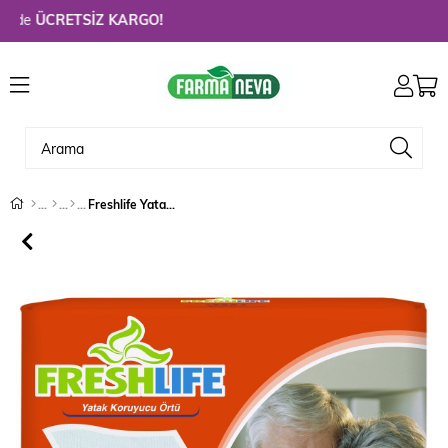
de
ÜCRETSİZ KARGO!
Freshlife Yatak Koruyucu 90 x 180 - 30'lu