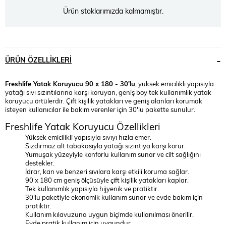
Ürün stoklarımızda kalmamıştır.
ÜRÜN ÖZELLIKLERI
Freshlife Yatak Koruyucu 90 x 180 - 30'lu
, yüksek emicilikli yapısıyla
yatağı sıvı sızıntılarına karşı koruyan, geniş boy tek kullanımlık yatak
koruyucu örtülerdir. Çift kişilik yatakları ve geniş alanları korumak
isteyen kullanıcılar ile bakım verenler için 30'lu pakette sunulur.
Freshlife Yatak Koruyucu Özellikleri
Yüksek emicilikli yapısıyla sıvıyı hızla emer.
Sızdırmaz alt tabakasıyla yatağı sızıntıya karşı korur.
Yumuşak yüzeyiyle konforlu kullanım sunar ve cilt sağlığını
destekler.
İdrar, kan ve benzeri sıvılara karşı etkili koruma sağlar.
90 x 180 cm geniş ölçüsüyle çift kişilik yatakları kaplar.
Tek kullanımlık yapısıyla hijyenik ve pratiktir.
30'lu paketiyle ekonomik kullanım sunar ve evde bakım için
pratiktir.
Kullanım kılavuzuna uygun biçimde kullanılması önerilir.
Evde pratik kullanım için uygundur.