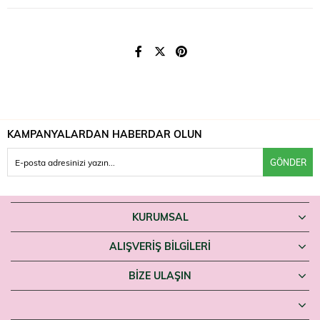
Emzirme sonrası temiz meme ucu bölgesine ince bir tabaka hâlinde
uygulayın. Kullanım sıklığı için ürün talimatını ve gerektiğinde sağlık
uzmanı önerisini izleyin.
Uyarılar
Yalnızca harici kullanım içindir. Gözle temasından kaçının; temas
hâlinde bol suyla durulayın. Tahriş oluşması durumunda kullanımı
bırakın. Çocukların erişemeyeceği yerde saklayın.
KAMPANYALARDAN HABERDAR OLUN
Emzirme döneminde meme ucu bakımı arayan anneler Dr. Thomson
Nipplacare'i Farmaneva'da bulabilir.
GÖNDER
KURUMSAL
ALIŞVERİŞ BİLGİLERİ
BIZE ULAŞIN