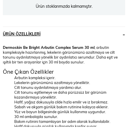
Ürün stoklarımızda kalmamıştır.
ÜRÜN ÖZELLIKLERI
Dermoskin Be Bright Arbutin Complex Serum 30 ml
, arbutin
kompleksiyle hazırlanmış, lekelerin görünümünü azaltmaya ve cilt
tonunu aydınlatmaya yönelik bir aydınlatıcı serumdur. Daha eşit ve
ışıltılı bir ten arayanlar için 30 ml boyda sunulur.
Öne Çıkan Özellikler
Arbutin kompleksi içerir.
Lekelerin görünümünü azaltmaya yöneliktir.
Cilt tonunu aydınlatmaya yardımcı olur.
Cilt tonunu eşitlemeye ve daha pürüzsüz bir görünüm
kazandırmaya yöneliktir.
Hafif, yağsız dokusuyla cilde hızla emilir ve iz bırakmaz.
Sabah ve akşam günlük bakım rutinine kolayca eklenir.
Yüz ve boyun bölgesinde günlük kullanıma uygundur.
30 ml ambalajda sunulur.
Bakım rutinini tamamlayan bir adım olarak kullanılabilir.
Hafif dokusuyla günlük kullanımda konfor sunar.