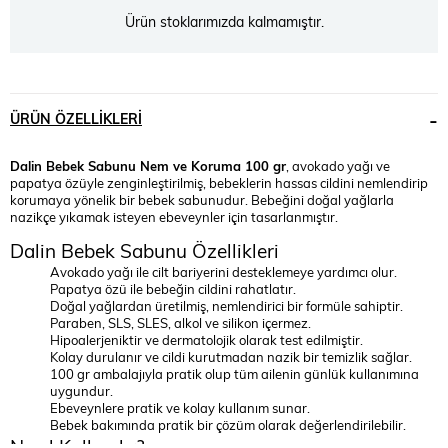
Ürün stoklarımızda kalmamıştır.
ÜRÜN ÖZELLIKLERI
Dalin Bebek Sabunu Nem ve Koruma 100 gr
, avokado yağı ve
papatya özüyle zenginleştirilmiş, bebeklerin hassas cildini nemlendirip
korumaya yönelik bir bebek sabunudur. Bebeğini doğal yağlarla
nazikçe yıkamak isteyen ebeveynler için tasarlanmıştır.
Dalin Bebek Sabunu Özellikleri
Avokado yağı ile cilt bariyerini desteklemeye yardımcı olur.
Papatya özü ile bebeğin cildini rahatlatır.
Doğal yağlardan üretilmiş, nemlendirici bir formüle sahiptir.
Paraben, SLS, SLES, alkol ve silikon içermez.
Hipoalerjeniktir ve dermatolojik olarak test edilmiştir.
Kolay durulanır ve cildi kurutmadan nazik bir temizlik sağlar.
100 gr ambalajıyla pratik olup tüm ailenin günlük kullanımına
uygundur.
Ebeveynlere pratik ve kolay kullanım sunar.
Bebek bakımında pratik bir çözüm olarak değerlendirilebilir.
Nasıl Kullanılır?