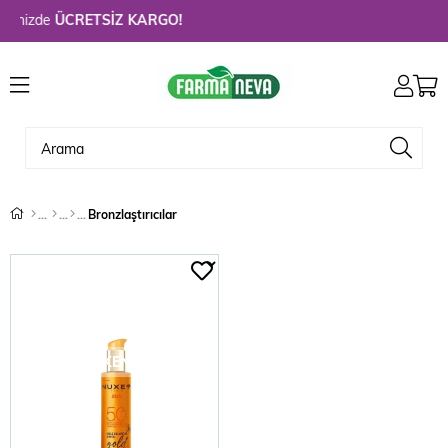
rinizde
ÜCRETSİZ KARGO!
Bronzlaştırıcılar
TÜKENDI