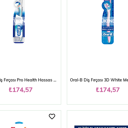
TÜKENDI
TÜKENDI
Oral-B Diş Fırçası Pro Health Hassas Diş Eti ve Diş Minesi 0,01 mm
₺174,57
₺174,57