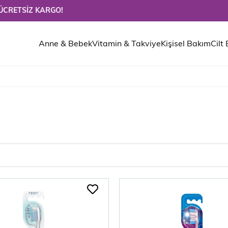
Z KARGO!
Anne & Bebek
Vitamin & Takviye
Kişisel Bakım
Cilt