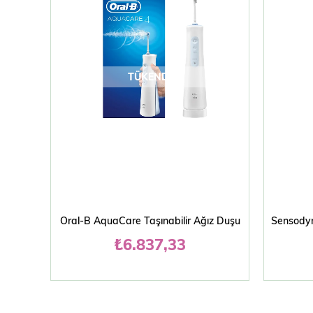
TÜKENDI
Oral-B AquaCare Taşınabilir Ağız Duşu
₺6.837,33