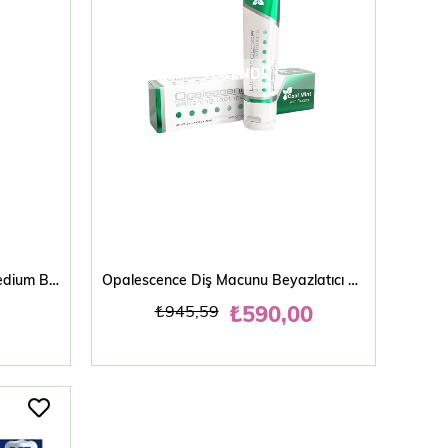
TÜKENDI
Oral-B Diş Fırçası 3D White Medium Brilliance Medium
Opalescence Diş Macunu Beyazlatıcı 133 gr
₺590,00
₺945,59