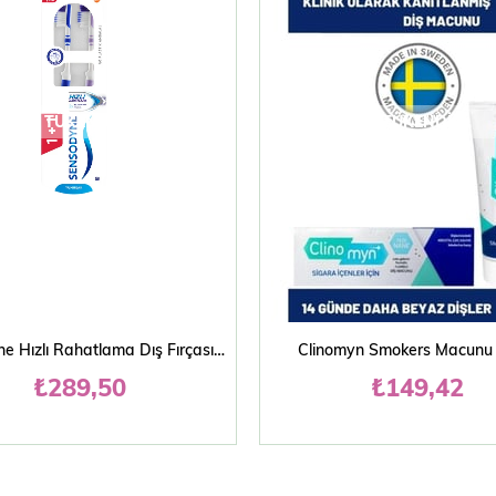
TÜKENDI
TÜKENDI
Sensodyne Hızlı Rahatlama Dış Fırçası Yumuşak 1+1
Clinomyn Smokers Macunu 
₺289,50
₺149,42