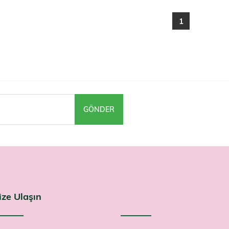
1
GÖNDER
ize Ulaşın