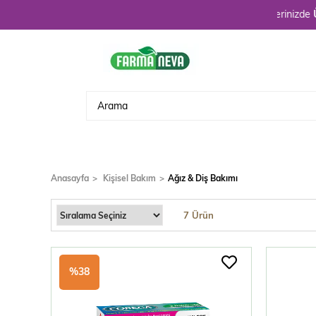
Hoşgeldiniz. 3900 TL üzeri alışverişlerinizde
ÜCRETSİ
Anasayfa
Kişisel Bakım
Ağız & Diş Bakımı
7 Ürün
%38