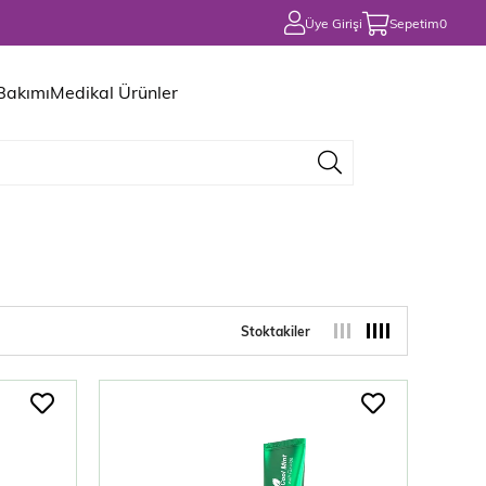
Üye Girişi
Sepetim
0
 Bakımı
Medikal Ürünler
Stoktakiler