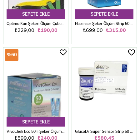
SEPETE EKLE
SEPETE EKLE
Optima Kan Şekeri Ölçüm Çubuğu 50 Adet
Ebsensor Şeker Ölçüm Strip 50 Lik
₺229,00
₺190,00
₺699,00
₺315,00
%60
TÜKENDI
SEPETE EKLE
VivaChek Eco 50'li Şeker Ölçüm Çubuğu
GlucoDr Super Sensor Strip 50 Adet
₺599,00
₺240,00
₺580,45