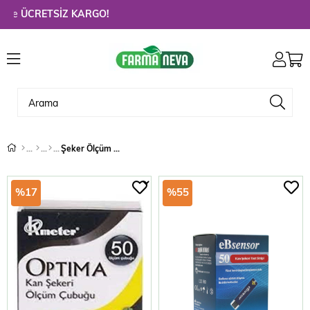
ÜCRETSİZ KARGO!
Şeker Ölçüm Çubukları
%17
%55