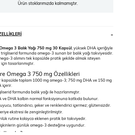
Ürün stoklarımızda kalmamıştır.
ELLIKLERI
 Omega 3 Balık Yağı 750 mg 30 Kapsül
, yüksek DHA içeriğiyle
 trigliserid formunda omega-3 sunan bir balık yağı takviyesidir.
ega-3 alımını tek kapsülde pratik şekilde almak isteyen
 için tasarlanmıştır.
re Omega 3 750 mg Özellikleri
r kapsülde toplam 1000 mg omega-3; 750 mg DHA ve 150 mg
 içerir.
gliserid formunda balık yağı ile hazırlanmıştır.
 ve DHA kalbin normal fonksiyonuna katkıda bulunur.
uyucu, tatlandırıcı, şeker ve renklendirici içermez; glütensizdir.
eriye ekstresi ile zenginleştirilmiştir.
lük rutine kolayca eklenen pratik bir takviyedir.
işkinlerin günlük omega-3 desteğine uygundur.
ullanılır?