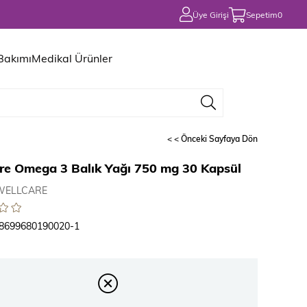
Üye Girişi
Sepetim
0
 Bakımı
Medikal Ürünler
< < Önceki Sayfaya Dön
re Omega 3 Balık Yağı 750 mg 30 Kapsül
WELLCARE
8699680190020-1