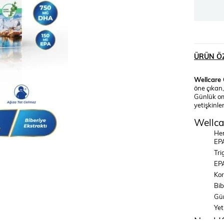
ÜRÜN ÖZ
Wellcare
öne çıkan,
Günlük om
yetişkinler
Wellca
He
EPA
Tri
EPA
Kor
Bib
Gün
Yet
Nasıl K