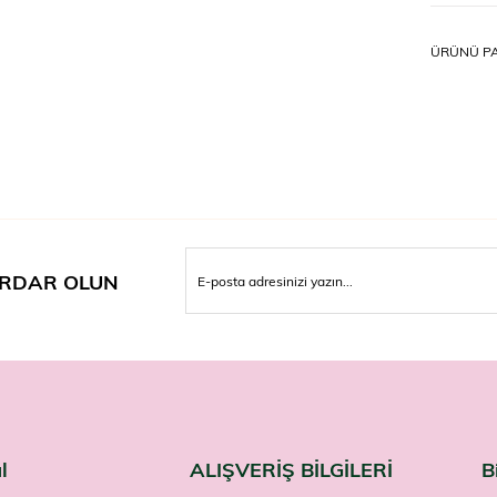
11 yaş ve 
alınması t
ÜRÜNÜ PA
Uyarıl
Takviye ed
amacıyla 
Hamilelik
kullanmad
saklayın.
Kaliteden
bekliyor.
RDAR OLUN
l
ALIŞVERİŞ BİLGİLERİ
B