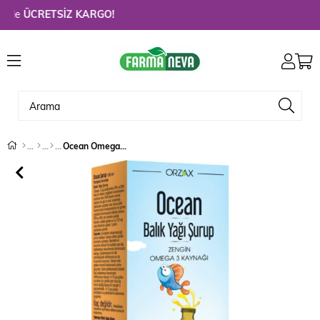
e
ÜCRETSİZ KARGO!
Ocean Omega 3 Portakallı Balık Yağı Şurubu 150 ml