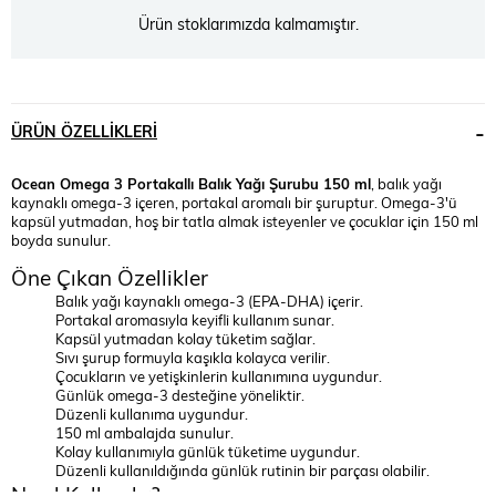
Ürün stoklarımızda kalmamıştır.
ÜRÜN ÖZELLIKLERI
Ocean Omega 3 Portakallı Balık Yağı Şurubu 150 ml
, balık yağı
kaynaklı omega-3 içeren, portakal aromalı bir şuruptur. Omega-3'ü
kapsül yutmadan, hoş bir tatla almak isteyenler ve çocuklar için 150 ml
boyda sunulur.
Öne Çıkan Özellikler
Balık yağı kaynaklı omega-3 (EPA-DHA) içerir.
Portakal aromasıyla keyifli kullanım sunar.
Kapsül yutmadan kolay tüketim sağlar.
Sıvı şurup formuyla kaşıkla kolayca verilir.
Çocukların ve yetişkinlerin kullanımına uygundur.
Günlük omega-3 desteğine yöneliktir.
Düzenli kullanıma uygundur.
150 ml ambalajda sunulur.
Kolay kullanımıyla günlük tüketime uygundur.
Düzenli kullanıldığında günlük rutinin bir parçası olabilir.
Nasıl Kullanılır?