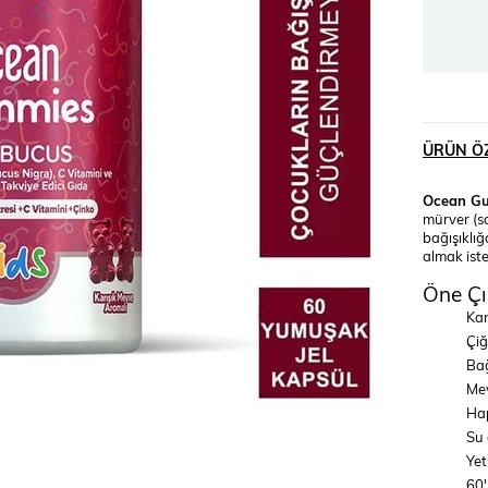
ÜRÜN ÖZ
Ocean Gu
mürver (s
bağışıklığ
almak iste
Öne Çı
Kar
Çiğ
Bağ
Mev
Hap
Su 
Yet
60'