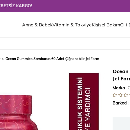
Z KARGO!
Anne & Bebek
Vitamin & Takviye
Kişisel Bakım
Cilt
r
Ocean Gummies Sambucus 60 Adet Çiğnenebilir Jel Form
Ocean 
Jel Fo
Marka
:
Barkod
: