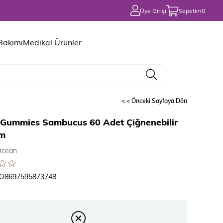
Üye Girişi
Sepetim
0
 Bakımı
Medikal Ürünler
< < Önceki Sayfaya Dön
Gummies Sambucus 60 Adet Çiğnenebilir
rm
Ocean
O8697595873748