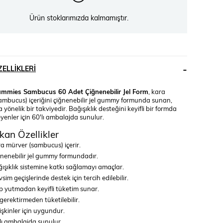
Ürün stoklarımızda kalmamıştır.
ELLIKLERI
mmies Sambucus 60 Adet Çiğnenebilir Jel Form
, kara
ambucus) içeriğini çiğnenebilir jel gummy formunda sunan,
a yönelik bir takviyedir. Bağışıklık desteğini keyifli bir formda
yenler için 60'lı ambalajda sunulur.
kan Özellikler
a mürver (sambucus) içerir.
nenebilir jel gummy formundadır.
ışıklık sistemine katkı sağlamayı amaçlar.
sim geçişlerinde destek için tercih edilebilir.
 yutmadan keyifli tüketim sunar.
gerektirmeden tüketilebilir.
işkinler için uygundur.
lı ambalajda sunulur.