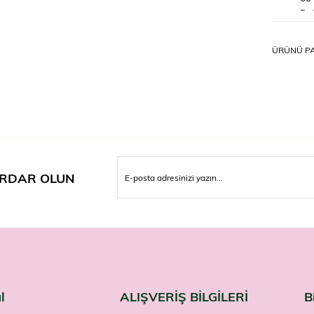
Bağ
ekl
Gün
ÜRÜNÜ PA
Yet
Nasıl K
Genellikle
kullanım i
aşmayın.
Uyarıl
Takviye ed
RDAR OLUN
amacıyla 
emzirme d
hekiminiz
Kara mürv
Sambucus'
l
ALIŞVERİŞ BİLGİLERİ
B