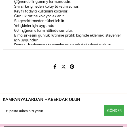
Çiğnenebilir gummy formundadır.
Sıvı sirke içmeden kolay tüketim sunar.
Keyifli tadıyla kullanımı kolaydır.
Günlük rutine kolayca eklenir.
Su gerektirmeden tüketilebilir.
Yetişkinler için uygundur.
60'lı çiğneme form hâlinde sunulur.
Elma sirkesini günlük rutinine pratik biçimde eklemek isteyenler
için uygundur.
Dengeli beslenmeyi tamamlayıcı olarak değerlendirilebilir.
Nasıl Kullanılır?
Genellikle günde belirtilen sayıda gummy'i çiğneyerek tüketin. Kesin
kullanım için ürün ambalajındaki talimatı izleyin; önerilen günlük
miktarı aşmayın.
Uyarılar
Takviye edici gıdadır, ilaç değildir; hastalıkların önlenmesi veya tedavisi
amacıyla kullanılamaz. Önerilen günlük dozu aşmayın. Hamilelik ve
emzirme döneminde, bir sağlık sorununuz varsa veya ilaç
KAMPANYALARDAN HABERDAR OLUN
kullanıyorsanız hekiminize danışın. Çocukların erişemeyeceği yerde
saklayın.
GÖNDER
Elma sirkesini pratik gummy formunda isteyenler Ocean Gummies
Apple Cider Vinegar'ı Farmaneva'da bulabilir.