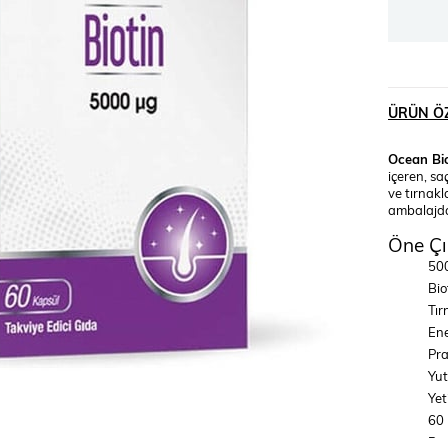
ÜRÜN ÖZ
Ocean Bi
içeren, sa
ve tırnakl
ambalajda
Öne Çı
500
Bio
Tır
Ene
Pra
Yut
Yet
60 
Pra