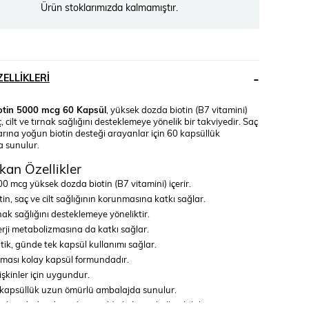
Ürün stoklarımızda kalmamıştır.
ELLIKLERI
otin 5000 mcg 60 Kapsül
, yüksek dozda biotin (B7 vitamini)
ç, cilt ve tırnak sağlığını desteklemeye yönelik bir takviyedir. Saç
arına yoğun biotin desteği arayanlar için 60 kapsüllük
 sunulur.
kan Özellikler
0 mcg yüksek dozda biotin (B7 vitamini) içerir.
tin, saç ve cilt sağlığının korunmasına katkı sağlar.
nak sağlığını desteklemeye yöneliktir.
rji metabolizmasına da katkı sağlar.
tik, günde tek kapsül kullanımı sağlar.
ması kolay kapsül formundadır.
işkinler için uygundur.
kapsüllük uzun ömürlü ambalajda sunulur.
tik ambalajıyla evde ve yolda kolayca kullanılabilir.