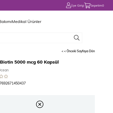
Üye Girişi
Sepetim
0
 Bakımı
Medikal Ürünler
< < Önceki Sayfaya Dön
Biotin 5000 mcg 60 Kapsül
Ocean
7692671450437