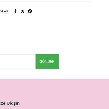
ullanılır?
YLAŞ :
 günde 1 kapsül, bir bardak su ile tüketilir. Kesin doz için ürün
aki talimatı izleyin; önerilen günlük dozu aşmayın.
ar
ici gıdadır, ilaç değildir; hastalıkların önlenmesi veya tedavisi
kullanılamaz. Önerilen günlük dozu aşmayın. Hamilelik ve
öneminde, bir sağlık sorununuz varsa veya ilaç kullanıyorsanız
e danışın. Çocukların erişemeyeceği yerde saklayın.
naklarına yüksek biotin desteği arayanlar Ocean Biotin'i
'da bulabilir.
GÖNDER
ize Ulaşın