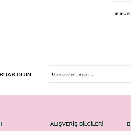
Nasıl K
ÜRÜNÜ PA
Genellikle
ambalajınd
Uyarıl
Takviye ed
amacıyla 
emzirme d
hekiminiz
Saç ve tır
Farmaneva
RDAR OLUN
l
ALIŞVERİŞ BİLGİLERİ
B