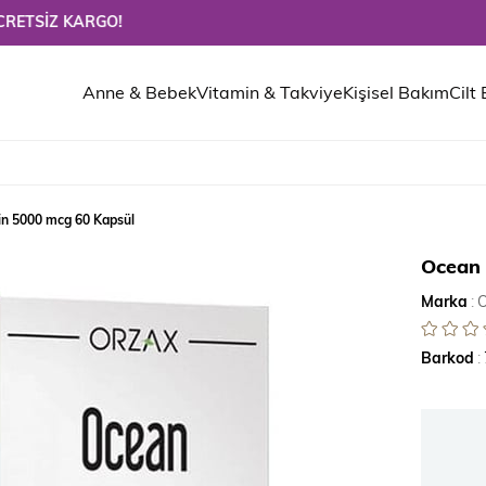
 KARGO!
Anne & Bebek
Vitamin & Takviye
Kişisel Bakım
Cilt
in 5000 mcg 60 Kapsül
Ocean 
Marka
:
Barkod
: