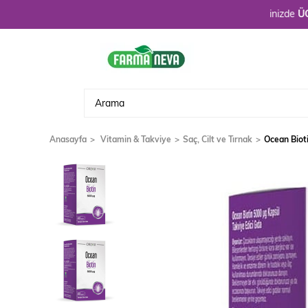
Hoşgeldiniz. 3900 TL üzeri alışverişlerinizde
ÜCRETSİZ
Anasayfa
Vitamin & Takviye
Saç, Cilt ve Tırnak
Ocean Biot