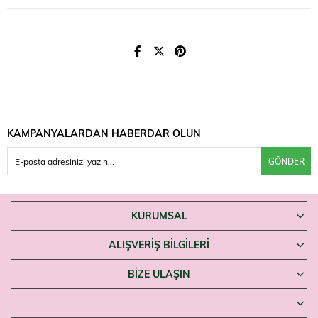
da yiyeceklere ekleyerek tüketin. Kesin kullanım için ürün ambalajındaki
talimatı izleyin.
Uyarılar
Takviye edici gıdadır, ilaç değildir; hastalıkların önlenmesi veya tedavisi
amacıyla kullanılamaz. Önerilen günlük dozu aşmayın. Hamilelik ve
emzirme döneminde, bir sağlık sorununuz varsa veya ilaç
kullanıyorsanız hekiminize danışın. Çocukların erişemeyeceği yerde
saklayın.
KAMPANYALARDAN HABERDAR OLUN
Saf, soğuk sıkım çörek otu yağı arayanlar Ocean Çörek Otu Yağı'nı
Farmaneva'da bulabilir.
GÖNDER
KURUMSAL
ALIŞVERİŞ BİLGİLERİ
BIZE ULAŞIN