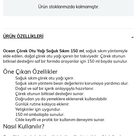
Ürün stoklarımızda kalmamıştır.
ÜRÜN ÖZELLIKLERI
Ocean Çörek Otu Yağı Soğuk Sıkım 150 ml
, soğuk sıkım yöntemiyle
elde edilen, doğal çörek otu yağı içeren bir takviyedir. Çörek otunun
bitkisel desteğini saf bir formda arayanlar için 150 ml boyda sunulur.
Öne Çıkan Özellikler
Soğuk sıkım çörek otu yağı içerir.
Soğuk sıkım yöntemi besin değerlerini korumaya yardımcı olur.
Doğal ve saf bir içerik anlayışıyla hazırlanır.
Çörek otunun bitkisel desteğini sunar.
Doğrudan ya da yemeklere eklenerek kullanılabilir.
Günlük rutine kolayca eklenir.
Yetişkinler için uygundur.
150 ml ambalajda sunulur.
Cilde keyifli ve pratik bir kullanım deneyimi sunar.
Nasıl Kullanılır?
Genellikle günde belirtilen ölçüde (örneğin bir tatlı kaşığı) doğrudan ya