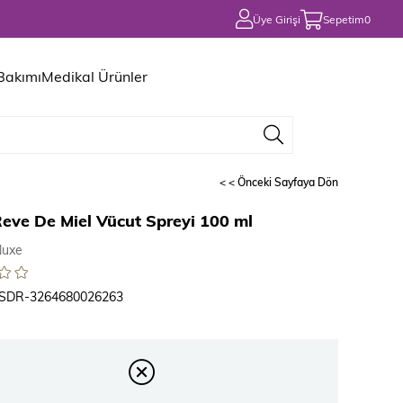
Üye Girişi
Sepetim
0
 Bakımı
Medikal Ürünler
< < Önceki Sayfaya Dön
eve De Miel Vücut Spreyi 100 ml
Nuxe
SDR-3264680026263