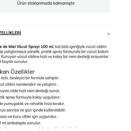
Ürün stoklarımızda kalmamıştır.
ELLIKLERI
 de Miel Vücut Spreyi 100 ml
, bal özlü içeriğiyle vücut cildini
ip yatıştırmaya yönelik, pratik sprey formunda bir vücut bakım
Kuruyan vücut cildine hızlı ve kolay bir nem desteği arayanlar
ml boyda sunulur.
kan Özellikler
 özlü, besleyici bir formüle sahiptir.
ut cildini nemlendirir ve yatıştırır.
uyan cilde hızlı nem desteği sunar.
tik sprey formuyla kolay uygulanır.
de yumuşaklık ve rahatlık hissi bırakır.
yo sonrası ve gün içinde kullanılabilir.
sas ve kuru ciltler için uygundur.
 ml ambalajda sunulur.
din ihtiyacına göre günlük olarak kullanılabilir.