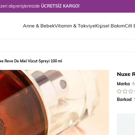
lerinizde
ÜCRETSİZ KARGO!
Anne & Bebek
Vitamin & Takviye
Kişisel Bakım
Cilt
xe Reve De Miel Vücut Spreyi 100 ml
Nuxe R
Marka
:
Barkod
: