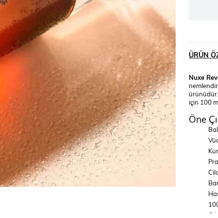
ÜRÜN ÖZ
Nuxe Reve
nemlendir
ürünüdür. 
için 100 
Öne Çı
Bal
Vüc
Kur
Pra
Cil
Ban
Has
100
Cil