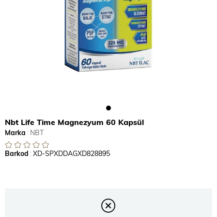
Nbt Life Time Magnezyum 60 Kapsül
Marka
:
NBT
Barkod
:
XD-SPXDDAGXD828895