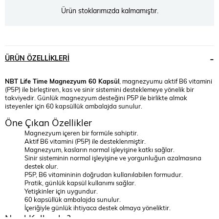
Ürün stoklarımızda kalmamıştır.
ÜRÜN ÖZELLIKLERI
NBT Life Time Magnezyum 60 Kapsül
, magnezyumu aktif B6 vitamini
(P5P) ile birleştiren, kas ve sinir sistemini desteklemeye yönelik bir
takviyedir. Günlük magnezyum desteğini P5P ile birlikte almak
isteyenler için 60 kapsüllük ambalajda sunulur.
Öne Çıkan Özellikler
Magnezyum içeren bir formüle sahiptir.
Aktif B6 vitamini (P5P) ile desteklenmiştir.
Magnezyum, kasların normal işleyişine katkı sağlar.
Sinir sisteminin normal işleyişine ve yorgunluğun azalmasına
destek olur.
P5P, B6 vitamininin doğrudan kullanılabilen formudur.
Pratik, günlük kapsül kullanımı sağlar.
Yetişkinler için uygundur.
60 kapsüllük ambalajda sunulur.
İçeriğiyle günlük ihtiyaca destek olmaya yöneliktir.
Nasıl Kullanılır?