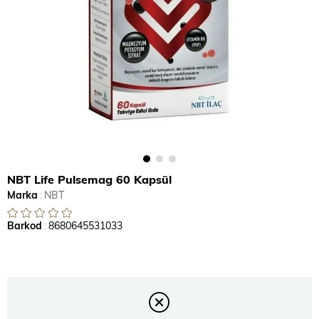
NBT Life Pulsemag 60 Kapsül
Marka
:
NBT
Barkod
:
8680645531033