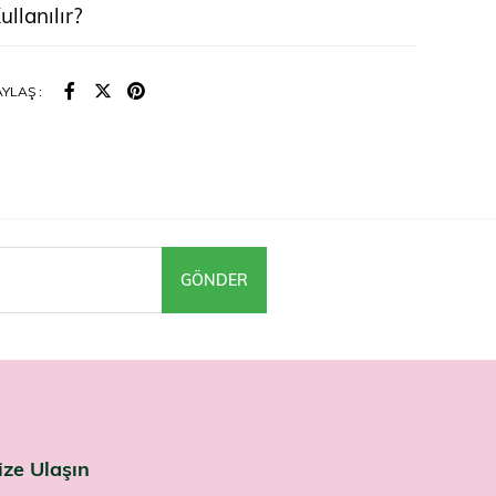
ullanılır?
üzeri yetişkinler için günde 1 kapsül, tercihen yemeklerden en
önce bol su ile alınması tavsiye edilir.
YLAŞ :
ar
ici gıdadır, ilaç değildir. Hastalıkların önlenmesi veya tedavisi
kullanılmaz. Tavsiye edilen günlük porsiyonu aşmayın.
, emzirme döneminde veya bir rahatsızlığınız varsa
an önce doktorunuza danışın. Çocukların erişemeyeceği yerde
u bir demir desteği arayanlar NBT Life Endofer'i Farmaneva
le edinebilir.
GÖNDER
ize Ulaşın