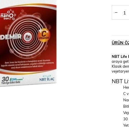
ÜRÜN ÖZ
NBT Life 
araya geti
Klasik dem
vejetaryen
NBT Lif
Her
C v
Nan
Bit
Vej
30 
Yet