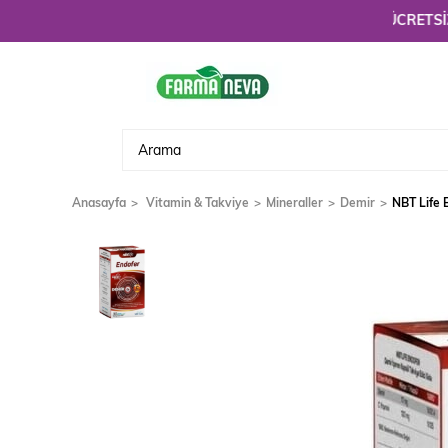
Hoşgeldiniz. 3900 TL üzeri alışverişlerinizde
ÜCRETSİZ KARGO
Anasayfa
Vitamin & Takviye
Mineraller
Demir
NBT Life 