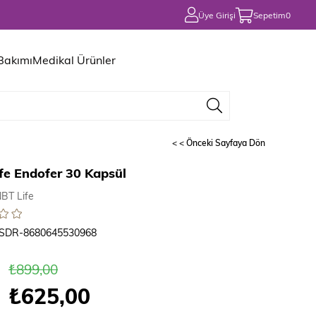
Üye Girişi
Sepetim
0
 Bakımı
Medikal Ürünler
< < Önceki Sayfaya Dön
fe Endofer 30 Kapsül
BT Life
SDR-8680645530968
₺899,00
₺625,00