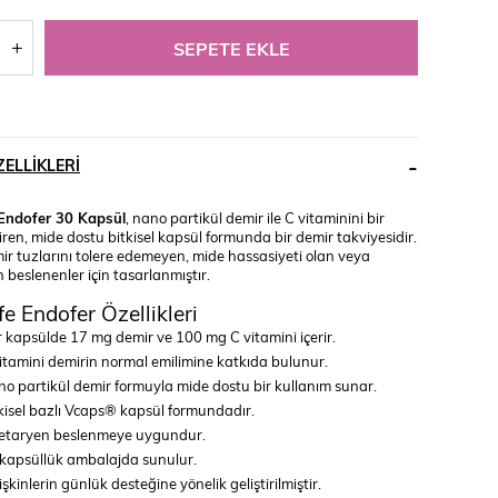
ELLIKLERI
Endofer 30 Kapsül
, nano partikül demir ile C vitaminini bir
ren, mide dostu bitkisel kapsül formunda bir demir takviyesidir.
ir tuzlarını tolere edemeyen, mide hassasiyeti olan veya
 beslenenler için tasarlanmıştır.
e Endofer Özellikleri
 kapsülde 17 mg demir ve 100 mg C vitamini içerir.
itamini demirin normal emilimine katkıda bulunur.
o partikül demir formuyla mide dostu bir kullanım sunar.
kisel bazlı Vcaps® kapsül formundadır.
etaryen beslenmeye uygundur.
kapsüllük ambalajda sunulur.
işkinlerin günlük desteğine yönelik geliştirilmiştir.