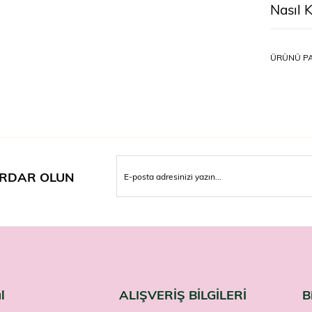
Nasıl K
11 yaş ve 
az 2 saat 
ÜRÜNÜ PA
Uyarıl
Takviye ed
amacıyla 
Hamilelik
kullanmad
saklayın.
Mide dost
güvencesiy
RDAR OLUN
l
ALIŞVERİŞ BİLGİLERİ
B