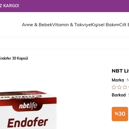
!
Anne & Bebek
Vitamin & Takviye
Kişisel Bakım
Cilt
Endofer 30 Kapsül
NBT Li
Marka
:
N
Barkod
:
30
%
İndirim