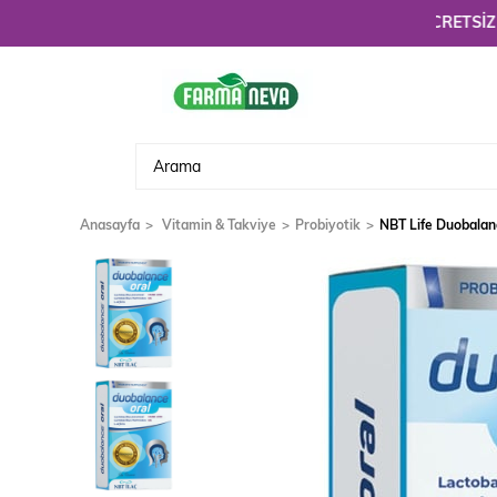
Hoşgeldiniz. 3900 TL üzeri alışverişlerinizde
ÜCRETSİZ KARGO!
Anasayfa
Vitamin & Takviye
Probiyotik
NBT Life Duobalanc