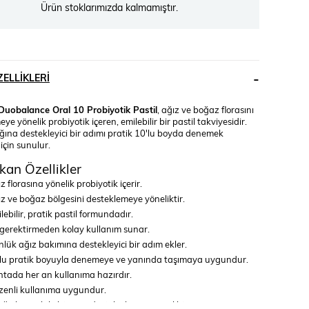
Ürün stoklarımızda kalmamıştır.
ELLIKLERI
Duobalance Oral 10 Probiyotik Pastil
, ağız ve boğaz florasını
ye yönelik probiyotik içeren, emilebilir bir pastil takviyesidir.
ğına destekleyici bir adımı pratik 10'lu boyda denemek
 için sunulur.
kan Özellikler
z florasına yönelik probiyotik içerir.
z ve boğaz bölgesini desteklemeye yöneliktir.
lebilir, pratik pastil formundadır.
gerektirmeden kolay kullanım sunar.
lük ağız bakımına destekleyici bir adım ekler.
lu pratik boyuyla denemeye ve yanında taşımaya uygundur.
tada her an kullanıma hazırdır.
enli kullanıma uygundur.
riğiyle günlük ihtiyaca destek olmaya yöneliktir.