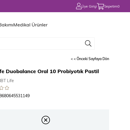
Üye Girişi
Sepetim
0
 Bakımı
Medikal Ürünler
< < Önceki Sayfaya Dön
fe Duobalance Oral 10 Probiyotık Pastil
BT Life
8680645531149