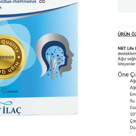
ÜRÜN ÖZ
NBT Life 
destekleme
Ağız sağlı
isteyenler
Öne Çı
Ağı
Ağı
Emi
Su 
Gün
10'
Çan
Düz
İçe