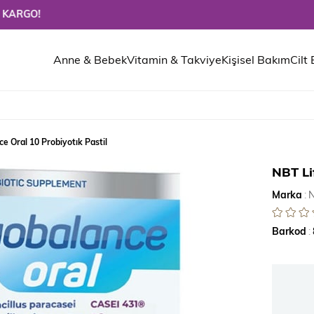
Anne & Bebek
Vitamin & Takviye
Kişisel Bakım
Cilt
e Oral 10 Probiyotık Pastil
NBT Li
Marka
:
N
Barkod
: