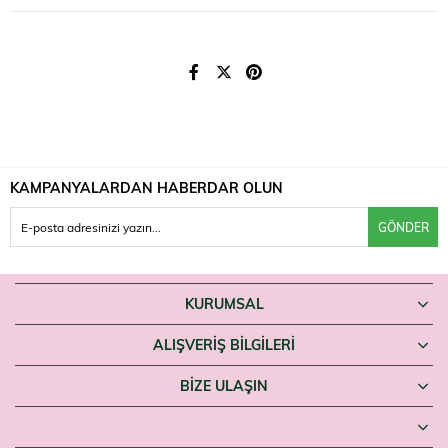
Genellikle günde 1-2 tablet, bir bardak su ile tüketilir. Kesin doz için
ürün ambalajındaki talimatı izleyin; önerilen günlük dozu aşmayın.
Uyarılar
Takviye edici gıdadır, ilaç değildir; hastalıkların önlenmesi veya tedavisi
amacıyla kullanılamaz. Önerilen günlük dozu aşmayın. Hamilelik ve
emzirme döneminde, bir sağlık sorununuz varsa veya ilaç
kullanıyorsanız hekiminize danışın. Çocukların erişemeyeceği yerde
saklayın.
KAMPANYALARDAN HABERDAR OLUN
Bağışıklığına aronya ve C vitamini desteği arayanlar Natuwell Immun
Aronia'yı Farmaneva'da bulabilir.
GÖNDER
KURUMSAL
ALIŞVERİŞ BİLGİLERİ
BIZE ULAŞIN