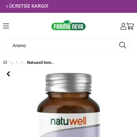
e
ÜCRETSİZ KARGO!
Natuwell Immun Aronia 60 Tablet