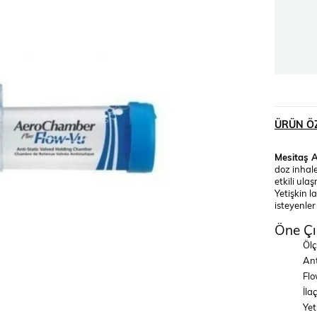
ÜRÜN ÖZ
Mesitaş 
doz inhale
etkili ula
Yetişkin l
isteyenler
Öne Çı
Ölç
Ant
Flo
İla
Yet