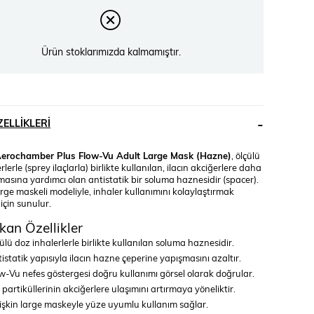
Ürün stoklarımızda kalmamıştır.
ELLIKLERI
Aerochamber Plus Flow-Vu Adult Large Mask (Hazne)
, ölçülü
rlerle (sprey ilaçlarla) birlikte kullanılan, ilacın akciğerlere daha
şmasına yardımcı olan antistatik bir soluma haznesidir (spacer).
arge maskeli modeliyle, inhaler kullanımını kolaylaştırmak
 için sunulur.
kan Özellikler
ülü doz inhalerlerle birlikte kullanılan soluma haznesidir.
istatik yapısıyla ilacın hazne çeperine yapışmasını azaltır.
w-Vu nefes göstergesi doğru kullanımı görsel olarak doğrular.
ç partiküllerinin akciğerlere ulaşımını artırmaya yöneliktir.
işkin large maskeyle yüze uyumlu kullanım sağlar.