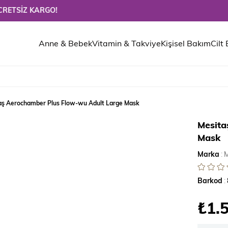
 KARGO!
Anne & Bebek
Vitamin & Takviye
Kişisel Bakım
Cilt
aş Aerochamber Plus Flow-wu Adult Large Mask
Mesita
Mask
Marka
:
M
Barkod
:
₺1.