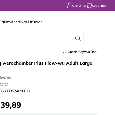
Üye Girişi
Sepetim
0
 Bakımı
Medikal Ürünler
< < Önceki Sayfaya Dön
ş Aerochamber Plus Flow-wu Adult Large
esitaş
868809524698FY1
539,89