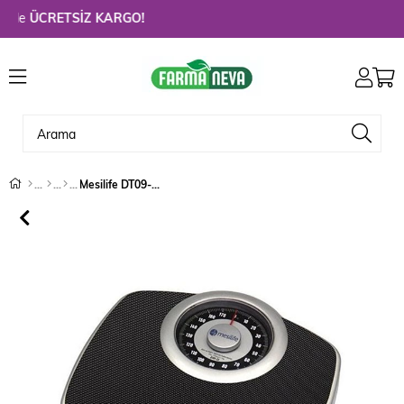
e
ÜCRETSİZ KARGO!
Mesilife DT09-SS Mekanik Banyo Tartısı