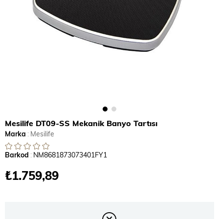
Mesilife DT09-SS Mekanik Banyo Tartısı
Marka
:
Mesilife
Barkod
:
NM8681873073401FY1
₺1.759,89