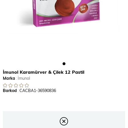
İmunol Karamürver & Çilek 12 Pastil
Marka
:
İmunol
Barkod
:
CACBA1-36590836