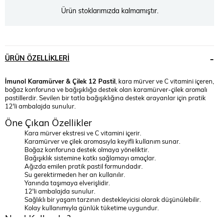
Ürün stoklarımızda kalmamıştır.
ÜRÜN ÖZELLIKLERI
İmunol Karamürver & Çilek 12 Pastil
, kara mürver ve C vitamini içeren,
boğaz konforuna ve bağışıklığa destek olan karamürver-çilek aromalı
pastillerdir. Sevilen bir tatla bağışıklığına destek arayanlar için pratik
12'li ambalajda sunulur.
Öne Çıkan Özellikler
Kara mürver ekstresi ve C vitamini içerir.
Karamürver ve çilek aromasıyla keyifli kullanım sunar.
Boğaz konforuna destek olmaya yöneliktir.
Bağışıklık sistemine katkı sağlamayı amaçlar.
Ağızda emilen pratik pastil formundadır.
Su gerektirmeden her an kullanılır.
Yanında taşımaya elverişlidir.
12'li ambalajda sunulur.
Sağlıklı bir yaşam tarzının destekleyicisi olarak düşünülebilir.
Kolay kullanımıyla günlük tüketime uygundur.
Nasıl Kullanılır?