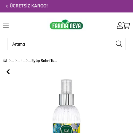
de
ÜCRETSİZ KARGO!
Eyüp Sabri Tuncer Kolonya Sprey Lavanta 150 ml