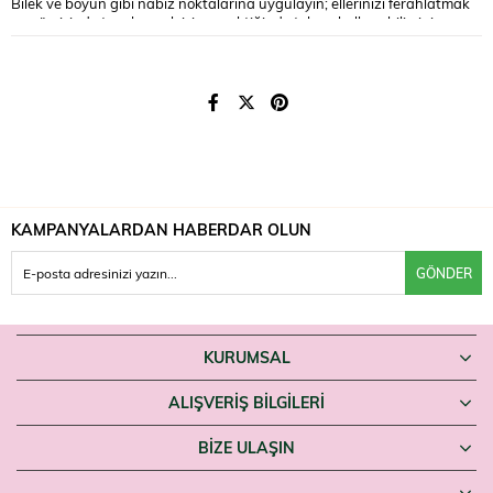
Bilek ve boyun gibi nabız noktalarına uygulayın; ellerinizi ferahlatmak
ve gün içinde tazelenmek için gerektiğinde tekrar kullanabilirsiniz.
Uyarılar
Alkol içerir; ateş ve ısı kaynaklarından uzak tutun. Yalnızca harici
kullanım içindir. Gözle ve tahriş olmuş ciltle temasından kaçının; temas
hâlinde bol suyla durulayın. Çocukların erişemeyeceği yerde saklayın.
Tropik, meyveli bir kolonya sevenler Eyüp Sabri Tuncer Hawaii Ananas'ı
Farmaneva'da bulabilir.
KAMPANYALARDAN HABERDAR OLUN
GÖNDER
KURUMSAL
ALIŞVERİŞ BİLGİLERİ
BIZE ULAŞIN