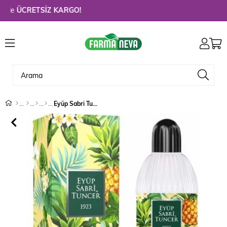
e
ÜCRETSİZ KARGO!
Eyüp Sabri Tuncer Kolonya Hawaıı Ananas Pvc 400 ml