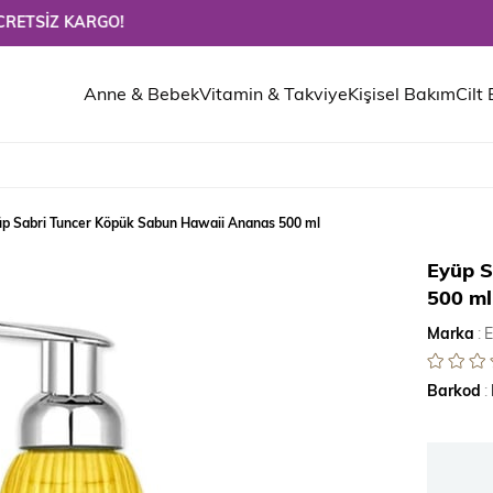
 KARGO!
Anne & Bebek
Vitamin & Takviye
Kişisel Bakım
Cilt
p Sabri Tuncer Köpük Sabun Hawaii Ananas 500 ml
Eyüp S
500 ml
Marka
:
E
Barkod
: