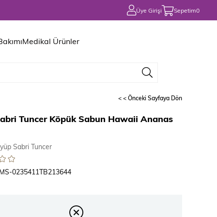
Üye Girişi
Sepetim
0
 Bakımı
Medikal Ürünler
< < Önceki Sayfaya Dön
abri Tuncer Köpük Sabun Hawaii Ananas
yüp Sabri Tuncer
MS-0235411TB213644