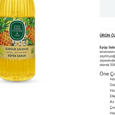
ÜRÜN ÖZ
Eyüp Sab
ananasının
zeytinyağı
sayesinde 
olarak 50
Öne Çı
Haw
Doğ
Haz
Ell
Az 
Çoc
Hoş