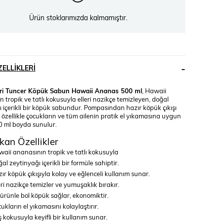
Ürün stoklarımızda kalmamıştır.
ELLIKLERI
ri Tuncer Köpük Sabun Hawaii Ananas 500 ml
, Hawaii
 tropik ve tatlı kokusuyla elleri nazikçe temizleyen, doğal
 içerikli bir köpük sabundur. Pompasından hazır köpük çıkışı
özellikle çocukların ve tüm ailenin pratik el yıkamasına uygun
0 ml boyda sunulur.
kan Özellikler
aii ananasının tropik ve tatlı kokusuyla
al zeytinyağı içerikli bir formüle sahiptir.
ır köpük çıkışıyla kolay ve eğlenceli kullanım sunar.
eri nazikçe temizler ve yumuşaklık bırakır.
ürünle bol köpük sağlar, ekonomiktir.
ukların el yıkamasını kolaylaştırır.
 kokusuyla keyifli bir kullanım sunar.