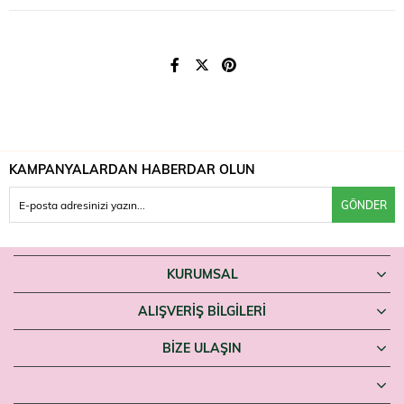
Düzenli bakımın bir parçası olarak değerlendirilebilir.
Nasıl Kullanılır?
Yıkanmış saça veya saç derisine uygulayıp nazikçe masaj yapın.
Durulamaya gerek yoktur; düzenli kullanımda en iyi sonucu verir.
Uyarılar
Yalnızca harici kullanım içindir. Gözle temasından kaçının; temas
hâlinde bol suyla durulayın. Tahriş oluşması durumunda kullanımı
bırakın. Çocukların erişemeyeceği yerde saklayın.
KAMPANYALARDAN HABERDAR OLUN
Saç bakımını tamamlayacak bir tonik arayanlar Eyüp Sabri Tuncer
Frambuazlı Sirke Saç Toniği'ni Farmaneva'da bulabilir.
GÖNDER
KURUMSAL
ALIŞVERİŞ BİLGİLERİ
BIZE ULAŞIN