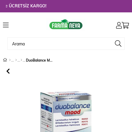
e
ÜCRETSİZ KARGO!
DuoBalance Mood 30 Kapsül