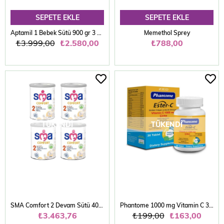
SEPETE EKLE
SEPETE EKLE
Aptamil 1 Bebek Sütü 900 gr 3 Adet
Memethol Sprey
₺3.999,00
₺2.580,00
₺788,00
TÜKENDI
TÜKENDI
SMA Comfort 2 Devam Sütü 400 gr 4 Adet
Phantome 1000 mg Vitamin C 30 Tablet
₺3.463,76
₺199,00
₺163,00