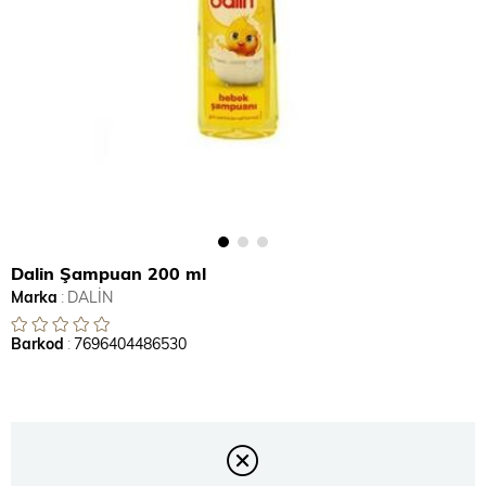
Dalin Şampuan 200 ml
Marka
:
DALİN
Barkod
:
7696404486530