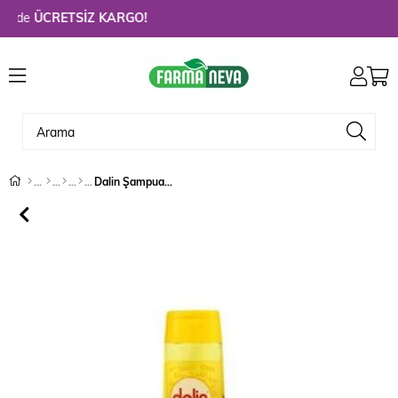
zde
ÜCRETSİZ KARGO!
Dalin Şampuan 200 ml