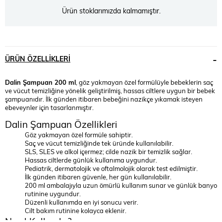
Ürün stoklarımızda kalmamıştır.
ÜRÜN ÖZELLIKLERI
Dalin Şampuan 200 ml
, göz yakmayan özel formülüyle bebeklerin saç
ve vücut temizliğine yönelik geliştirilmiş, hassas ciltlere uygun bir bebek
şampuanıdır. İlk günden itibaren bebeğini nazikçe yıkamak isteyen
ebeveynler için tasarlanmıştır.
Dalin Şampuan Özellikleri
Göz yakmayan özel formüle sahiptir.
Saç ve vücut temizliğinde tek üründe kullanılabilir.
SLS, SLES ve alkol içermez; cilde nazik bir temizlik sağlar.
Hassas ciltlerde günlük kullanıma uygundur.
Pediatrik, dermatolojik ve oftalmolojik olarak test edilmiştir.
İlk günden itibaren güvenle, her gün kullanılabilir.
200 ml ambalajıyla uzun ömürlü kullanım sunar ve günlük banyo
rutinine uygundur.
Düzenli kullanımda en iyi sonucu verir.
Cilt bakım rutinine kolayca eklenir.
Nasıl Kullanılır?