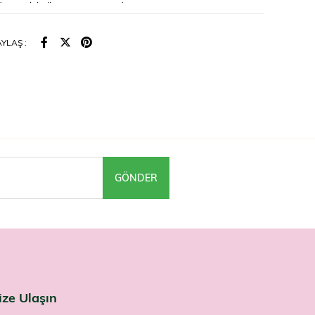
e pratik kullanım için uygundur.
ullanılır?
YLAŞ :
mal bir iç çamaşırı gibi giyin; ıslaklık göstergesi dolduğunda
yırtarak çıkarıp yenisiyle değiştirin. Cilt sağlığı için düzenli
erilir; pişik riskini azaltmaya yardımcı olur.
ar
ımlıktır; kirlendiğinde değiştirin. Cilt tahrişi görülürse kullanımı
çirin. Çocukların erişemeyeceği yerde saklayın.
e aktif kalmak isteyen bireyler ile bakım verenler xLarge
ici Külot'u Farmaneva'da bulabilir.
GÖNDER
ize Ulaşın