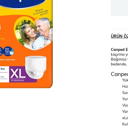
ÜRÜN ÖZ
Canped Em
kaçırma ya
Bağımsız v
bedende, 
Canped
Yük
Hız
Sız
Yum
Vüc
Yan
xLa
Kul