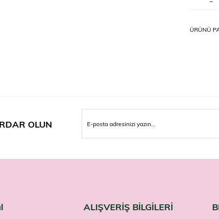
Evd
Nasıl K
ÜRÜNÜ PA
Külodu nor
yanlardan 
değişim ön
Uyarıl
Tek kullan
gözden ge
Bağımsız v
Canped Em
RDAR OLUN
l
ALIŞVERİŞ BİLGİLERİ
B