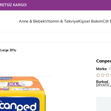
KARGO!
Anne & Bebek
Vitamin & Takviye
Kişisel Bakım
Cilt
xLarge 30'lu
Canped
Marka
:
Barkod
:
ERYATİC