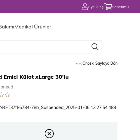
Üye Girişi
Sepetim
0
 Bakımı
Medikal Ürünler
< < Önceki Sayfaya Dön
 Emici Külot xLarge 30'lu
Canped
ARET37f86784-78b_Suspended_2025-01-06 13:27:54.488