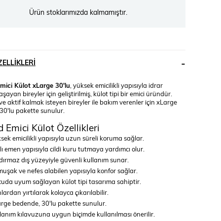
Ürün stoklarımızda kalmamıştır.
ELLIKLERI
ici Külot xLarge 30'lu
, yüksek emicilikli yapısıyla idrar
şayan bireyler için geliştirilmiş, külot tipi bir emici üründür.
e aktif kalmak isteyen bireyler ile bakım verenler için xLarge
30'lu pakette sunulur.
 Emici Külot Özellikleri
sek emicilikli yapısıyla uzun süreli koruma sağlar.
lı emen yapısıyla cildi kuru tutmaya yardımcı olur.
dırmaz dış yüzeyiyle güvenli kullanım sunar.
uşak ve nefes alabilen yapısıyla konfor sağlar.
uda uyum sağlayan külot tipi tasarıma sahiptir.
lardan yırtılarak kolayca çıkarılabilir.
rge bedende, 30'lu pakette sunulur.
lanım kılavuzuna uygun biçimde kullanılması önerilir.