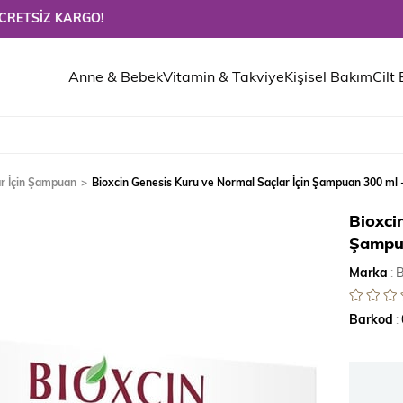
Z KARGO!
Anne & Bebek
Vitamin & Takviye
Kişisel Bakım
Cilt
ar İçin Şampuan
Bioxcin Genesis Kuru ve Normal Saçlar İçin Şampuan 300 ml -
Bioxci
Şampua
Marka
:
B
Barkod
: