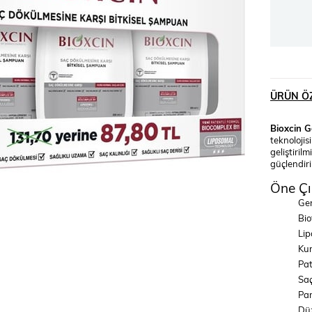
ÜRÜN ÖZ
Bioxcin G
teknolojis
geliştiril
güçlendiri
Öne Çı
Gen
Bio
Lip
Kur
Pat
Saç
Par
Düz