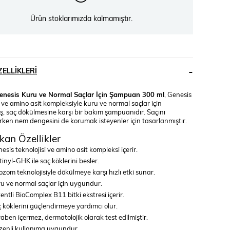
Ürün stoklarımızda kalmamıştır.
ELLIKLERI
enesis Kuru ve Normal Saçlar İçin Şampuan 300 ml
, Genesis
i ve amino asit kompleksiyle kuru ve normal saçlar için
miş, saç dökülmesine karşı bir bakım şampuanıdır. Saçını
rken nem dengesini de korumak isteyenler için tasarlanmıştır.
kan Özellikler
esis teknolojisi ve amino asit kompleksi içerir.
tinyl-GHK ile saç köklerini besler.
ozom teknolojisiyle dökülmeye karşı hızlı etki sunar.
u ve normal saçlar için uygundur.
entli BioComplex B11 bitki ekstresi içerir.
 köklerini güçlendirmeye yardımcı olur.
aben içermez, dermatolojik olarak test edilmiştir.
enli kullanıma uygundur.