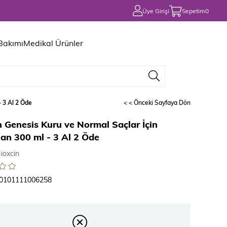
Üye Girişi
Sepetim
0
 Bakımı
Medikal Ürünler
 3 Al 2 Öde
< < Önceki Sayfaya Dön
n Genesis Kuru ve Normal Saçlar İçin
n 300 ml - 3 Al 2 Öde
ioxcin
0101111006258