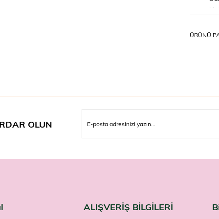
Haf
Nasıl K
ÜRÜNÜ PA
Islak saç
bekletin v
Uyarıl
Yalnızca h
bol suyla
Çocukları
Kuru ve n
Genesis'i
RDAR OLUN
l
ALIŞVERİŞ BİLGİLERİ
B