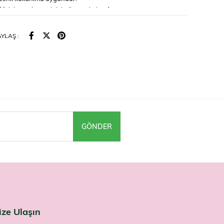
if dokusuyla günlük kullanımda konfor sunar.
ullanılır?
YLAŞ :
a uygulayıp köpürtün, saç derisine masaj yaparak birkaç dakika
e bol suyla durulayın. Düzenli kullanımda en iyi sonucu verir.
ar
arici kullanım içindir. Gözle temasından kaçının; temas hâlinde
 durulayın. Tahriş oluşması durumunda kullanımı bırakın.
n erişemeyeceği yerde saklayın.
ormal saçlar için dökülme karşıtı bir şampuan arayanlar Bioxcin
 Farmaneva'da bulabilir.
GÖNDER
ize Ulaşın