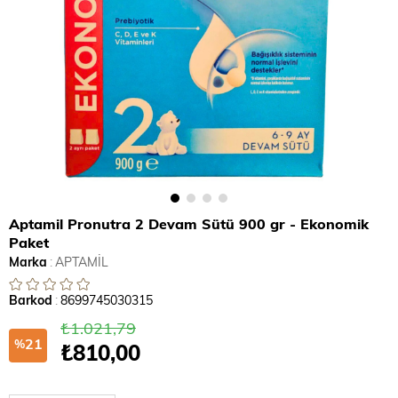
Aptamil Pronutra 2 Devam Sütü 900 gr - Ekonomik
Paket
Marka
:
APTAMİL
Barkod
:
8699745030315
₺1.021,79
21
%
₺810,00
İndirim