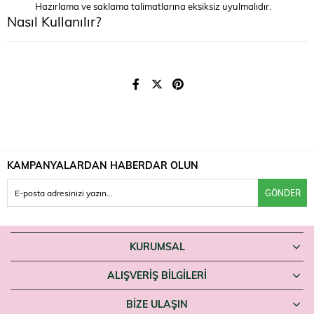
Hazırlama ve saklama talimatlarına eksiksiz uyulmalıdır.
Nasıl Kullanılır?
Her 30 ml su için 1 ölçek kullanarak ambalajdaki talimatlara göre
hazırlayın ve hijyene dikkat edin. Kullanımdan önce bir sağlık uzmanına
danışın.
Uyarılar
Anne sütü bebekler için en ideal besindir. Bebek/devam sütleri yalnızca
sağlık uzmanının önerisiyle kullanılmalıdır. Hazırlama talimatlarına ve
hijyene dikkat edin. Açıldıktan sonra önerilen sürede tüketin. Çocukların
erişemeyeceği yerde saklayın.
KAMPANYALARDAN HABERDAR OLUN
Geçiş dönemi beslenmesinde hekim önerisiyle destek arayanlar Aptamil
Pronutra 2'yi Farmaneva'da bulabilir.
GÖNDER
KURUMSAL
ALIŞVERİŞ BİLGİLERİ
BIZE ULAŞIN