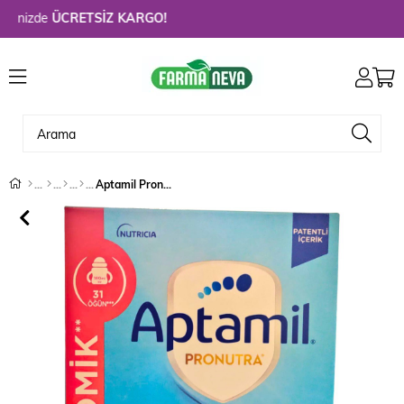
nizde
ÜCRETSİZ KARGO!
Aptamil Pronutra 2 Devam Sütü 900 gr - Ekonomik Paket