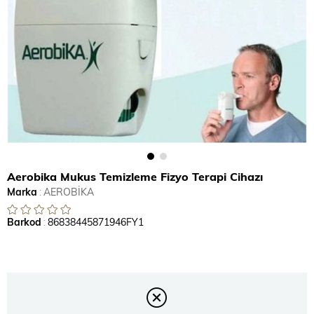
Aerobika Mukus Temizleme Fizyo Terapi Cihazı
Marka
:
AEROBİKA
Barkod
:
86838445871946FY1