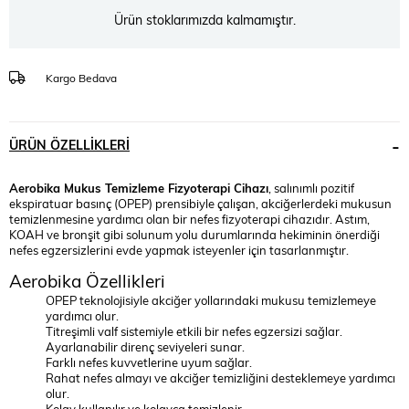
Ürün stoklarımızda kalmamıştır.
Kargo Bedava
ÜRÜN ÖZELLIKLERI
Aerobika Mukus Temizleme Fizyoterapi Cihazı
, salınımlı pozitif
ekspiratuar basınç (OPEP) prensibiyle çalışan, akciğerlerdeki mukusun
temizlenmesine yardımcı olan bir nefes fizyoterapi cihazıdır. Astım,
KOAH ve bronşit gibi solunum yolu durumlarında hekiminin önerdiği
nefes egzersizlerini evde yapmak isteyenler için tasarlanmıştır.
Aerobika Özellikleri
OPEP teknolojisiyle akciğer yollarındaki mukusu temizlemeye
yardımcı olur.
Titreşimli valf sistemiyle etkili bir nefes egzersizi sağlar.
Ayarlanabilir direnç seviyeleri sunar.
Farklı nefes kuvvetlerine uyum sağlar.
Rahat nefes almayı ve akciğer temizliğini desteklemeye yardımcı
olur.
Kolay kullanılır ve kolayca temizlenir.