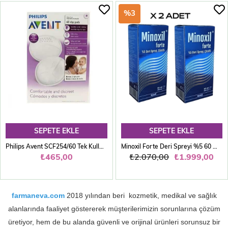
%3
SEPETE EKLE
SEPETE EKLE
Philips Avent SCF254/60 Tek Kullanımlık Göğüs Pedi 60'lı
Minoxil Forte Deri Spreyi %5 60 ml 2 adet
₺465,00
₺2.070,00
₺1.999,00
farmaneva.com
2018 yılından beri kozmetik, medikal ve sağlık
alanlarında faaliyet göstererek müşterilerimizin sorunlarına çözüm
üretiyor, hem de bu alanda güvenli ve orijinal ürünleri sorunsuz bir