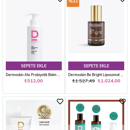
%33
SEPETE EKLE
SEPETE EKLE
Dermoskin Ato Probiyotik Balm 230 ml Nemlendirici
Dermoskin Be Bright Liposomal Vitamin C Complex Serum 30 ml
₺512,00
₺1.527,49
₺1.024,00
TÜKENDI
TÜKENDI