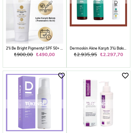
2'li Be Bright Pigmentyl SPF 50+ | UVA & UVB Koruyucu | Leke Karşıtı Güneş Kremi | 75+75 ml
Dermoskin Akne Karşıtı 3'lü Bakım Seti
₺900,00
₺490,00
₺2.935,95
₺2.297,70
TÜKENDI
TÜKENDI