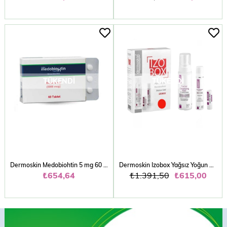
TÜKENDI
TÜKENDI
Dermoskin Medobiohtin 5 mg 60 Tablet
Dermoskin Izobox Yağsız Yoğun Nemlendirici Bakım Seti
₺654,64
₺1.391,50
₺615,00