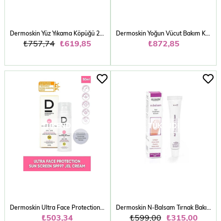
Dermoskin Yüz Yıkama Köpüğü 200 ml
Dermoskin Yoğun Vücut Bakım Kremi 230 ml
₺757,74
₺619,85
₺872,85
TÜKENDI
TÜKENDI
Dermoskin Ultra Face Protection Sun Gel Cream Spf 97 50 ml
Dermoskin N-Balsam Tırnak Bakım Kremi 10 gr
₺503,34
₺599,00
₺315,00